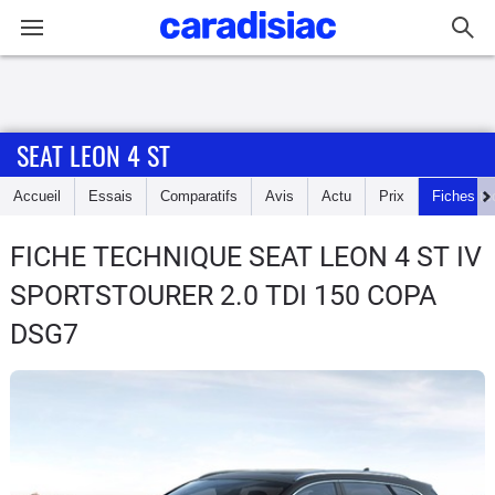
Connexion / Inscription
SEAT LEON 4 ST
Accueil
Accueil
Essais
Comparatifs
Avis
Actu
Prix
Fiches te
Actu
FICHE TECHNIQUE SEAT LEON 4 ST
IV
Essais
SPORTSTOURER 2.0 TDI 150 COPA
Guide
DSG7
d'achat
Electriques
Utilitaires