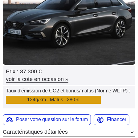
Flottes
Auto
Services
Forum
Moto
Prix :
37 300 €
Marques
voir la cote en occasion
»
Taux d'émission de CO2 et bonus/malus (Norme WLTP) :
124g/km - Malus : 280 €
Poser votre question sur le forum
Financer
Caractéristiques détaillées