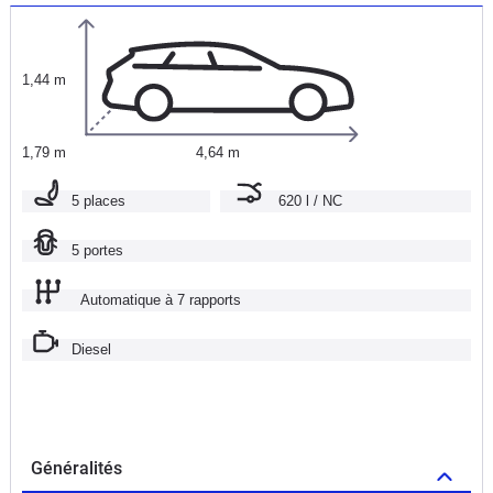
1,44 m
1,79 m
4,64 m
5 places
620 l / NC
5 portes
Automatique à 7 rapports
Diesel
Généralités