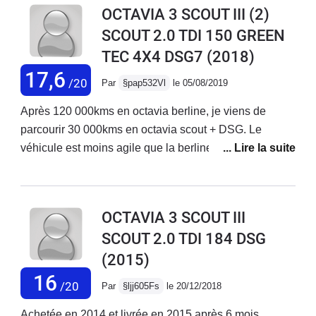
OCTAVIA 3 SCOUT III (2)
souhaité plus d'équipements de série pour le meme
SCOUT 2.0 TDI 150 GREEN
budget (39900 euros acheté en 04/2015
TEC 4X4 DSG7
(2018)
17,6
/20
Par
§pap532Vl
le 05/08/2019
Après 120 000kms en octavia berline, je viens de
parcourir 30 000kms en octavia scout + DSG. Le
véhicule est moins agile que la berline mais plus
confortable. Ma consommation est restée inf à 6l/100
malgré l'augmentation du poids et le 4x4, grâce
probablement à la 7éme vitesse. La voiture est une
OCTAVIA 3 SCOUT III
excellente tractrice: on ne sent pas le poids de la
SCOUT 2.0 TDI 184 DSG
remorque de 750kgs. Aucun souci mécanique ou
(2015)
autre. Un point critique : les phares à Led sont trop
puissants en face des panneaux réfléchissants qui
16
/20
Par
§ljj605Fs
le 20/12/2018
deviennent éblouissants en pleins phares. Achat un
peu cher ( 30 000€ pour une occasion 6 mois et
Achetée en 2014 et livrée en 2015 après 6 mois