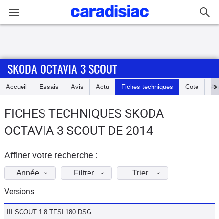
Connexion / Inscription
SKODA OCTAVIA 3 SCOUT
Accueil
Accueil
Essais
Avis
Actu
Fiches techniques
Cote
An
Actu
FICHES TECHNIQUES SKODA
Essais
OCTAVIA 3 SCOUT DE 2014
Guide
d'achat
Affiner votre recherche :
Année
Filtrer
Trier
Electriques
Versions
Utilitaires
III SCOUT 1.8 TFSI 180 DSG