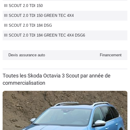
III SCOUT 2.0 TDI 150
Flottes
Auto
III SCOUT 2.0 TDI 150 GREEN TEC 4X4
III SCOUT 2.0 TDI 184 DSG
Services
III SCOUT 2.0 TDI 184 GREEN TEC 4X4 DSG6
Forum
Devis assurance auto
Financement
Moto
Marques
Toutes les Skoda Octavia 3 Scout par année de
commercialisation