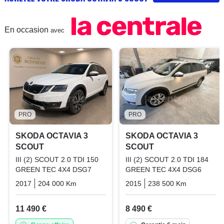
En occasion
avec
PRO
PRO
SKODA OCTAVIA 3
SKODA OCTAVIA 3
SCOUT
SCOUT
III (2) SCOUT 2.0 TDI 150
III (2) SCOUT 2.0 TDI 184
GREEN TEC 4X4 DSG7
GREEN TEC 4X4 DSG6
2017
204 000 Km
Automatique
2015
Diesel
238 500 Km
Automati
11 490 €
8 490 €