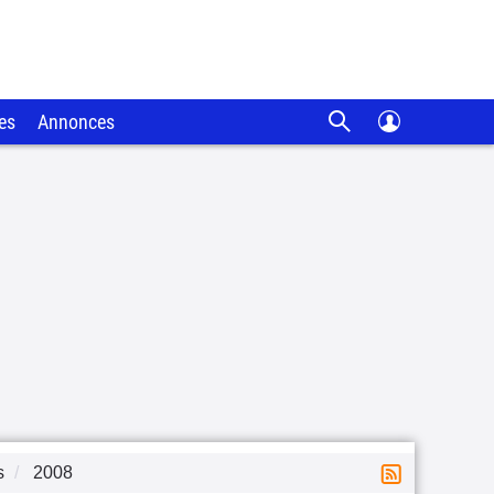
es
Annonces
s
2008