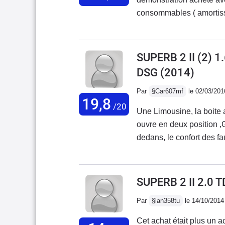
du véhicule en concessio
consommables ( amortisse
des sièges en cuir et autr
ai juste changé la poulie
reste est d'origine, aucune panne...Point fort :
finition correct et robust
SUPERB 2 II (2) 
respect les limitation de
DSG
(2014)
et réception radio corre
après la modification du logiciel)Point faible
Par
§Car607mf
le 02/03/201
19,8
ville " attention au piéto
/20
Une Limousine, la boite 
pneus 245/45/17 ! suspe
ouvre en deux position ,
mordant a basse vitesse.
dedans, le confort des fau
concession très probléma
vue, GOOD !!Alors la fin
des pneus, niveau d'huile 
SUPERB 2 II 2.0 
Par
§lan358tu
le 14/10/2014
Cet achat était plus un a