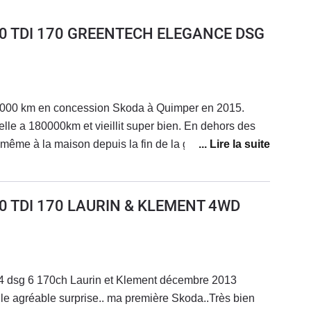
 2.0 TDI 170 GREENTECH ELEGANCE DSG
0000 km en concession Skoda à Quimper en 2015.
lle a 180000km et vieillit super bien. En dehors des
même à la maison depuis la fin de la garantie j’ai
ettes de frein et j’ai remplacé tout récemment le
 car elle ne montait plus bien à 90 degrés : fait aussi
 forums sur le net : 16€ la pièce! Je n’ai même pas
2.0 TDI 170 LAURIN & KLEMENT 4WD
e sinon alors qu’elle va avoir dix ans en mars 2024!
e très spacieuse et est suffisamment puissante tout en
es aux cents. Bémol : la tenue de route elle n’est pas
cols en mode spéciale cela tangue pas mal. C’est une
 dsg 6 170ch Laurin et Klement décembre 2013
. Je n’ai pas envie de la remplacer vu le manque de
le agréable surprise.. ma première Skoda..Très bien
lles et les prix !