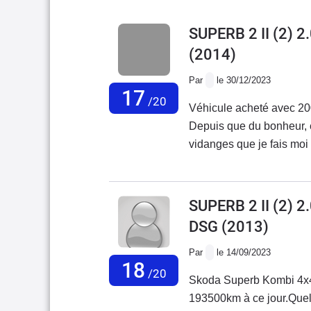
SUPERB 2 II (2)
(2014)
Par
le 30/12/2023
17
/20
Véhicule acheté avec 2
Depuis que du bonheur, e
vidanges que je fais moi 
changé une fois les plaqu
thermostat de la boîte dsg
moi même avec l’aide des
SUPERB 2 II (2) 
encore changé une ampoul
DSG
(2013)
Cette auto est confortabl
consommant environ 6 litr
Par
le 14/09/2023
18
faite pour attaquer les 
/20
Skoda Superb Kombi 4x4
bonne routière familiale
193500km à ce jour.Quel
fiabilité des voitures actue