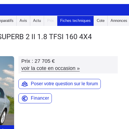
paratifs
Avis
Actu
Prix
Fiches techniques
Cote
Annonces
SUPERB 2
II 1.8 TFSI 160 4X4
Prix :
27 705 €
voir la cote en occasion
»
Poser votre question sur le forum
Financer