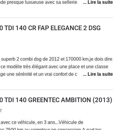
ande presque luxueuse avec sa sellerie en cuir premium,
coffre gigantesque, un toit panoramique très agréable
urvoir les étoiles..Un moteur très efficace. 170ch dsg 6.
 et très économique 5 litres au 100 en extra urbain De
2.0 TDI 140 CR FAP ELEGANCE 2 DSG
inition ultime Un gps de grande taille..Tout pour plaire..
 superb 2 combi dsg de 2012 et 170000 km,je dois dire
 ce modèle très élégant avec une place et une classe
e une sérénité et un vrai confort de conduite.Aucune
il faut,pour ce modèle comme les autres avec une
 boites tous les 60000 km.la courroie quand c'est le
oureux et elle vous emmènera au bout du monde.c 'est
2.0 TDI 140 GREENTEC AMBITION
(2013)
pas les bourrins qui roulent comme des cochons... C 'est
7
era pas la dernière.Un défaut? qui n en ai pas un si
x, c'est les options.La mienne qui est un cœur de
avec ce véhicule, en 3 ans...Véhicule de
nt optionné mais je l'ai choisi car il y avait un suivi
ec 7500 km au compteur en concession.A part les