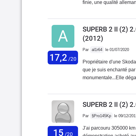
finie, une qualité allem
le soucis du détail.. un 
toute cette lumière, et po
Discret au niveau sonore
SUPERB 2 II (2) 
jolies jantes dans cette f
(2012)
cette bohème19/20..
Par
al1r64
le 01/07/2020
17,2
/20
Propriétaire d'une Skoda
que je suis enchanté par
monumentale...Elle dégag
avarie grave à déclarer,
dsg,faire les vidanges de
moment,un entretien rig
SUPERB 2 II (2) 
une routière qui n'aime 
Par
§Pro145Kp
le 09/12/201
ma 3eme Skoda et se ne s
on fais un choix judicieu
J'ai parcouru 305000 km 
15
gamme, n'est pas énorméme
/20
démonstration acheté av