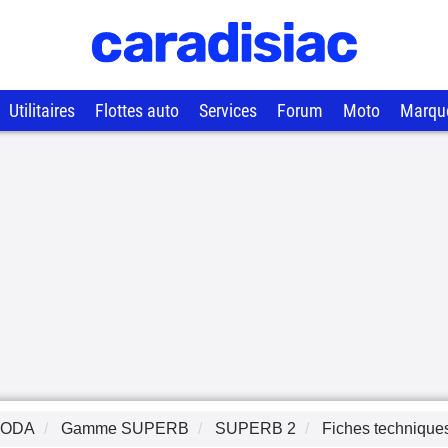
Utilitaires
Flottes auto
Services
Forum
Moto
Marqu
KODA
Gamme
SUPERB
SUPERB 2
Fiches technique