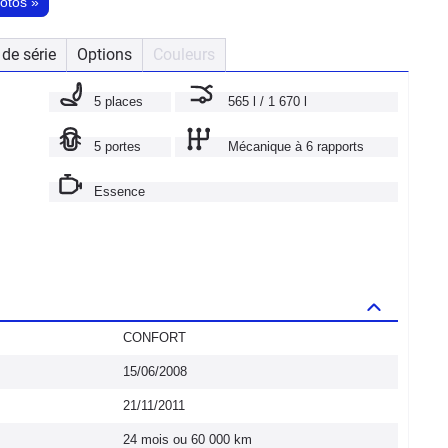
hotos
»
de série
Options
Couleurs
5 places
565 l / 1 670 l
5 portes
Mécanique à 6 rapports
Essence
CONFORT
15/06/2008
21/11/2011
24 mois ou 60 000 km