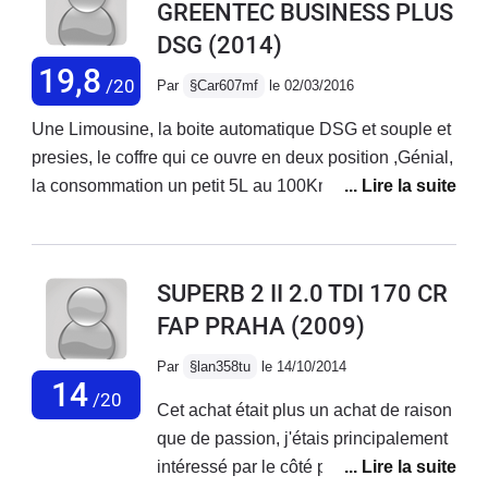
GREENTEC BUSINESS PLUS
coffre, finition correct et robuste, tenu de route correct,
DSG
(2014)
consommation 4,7/ 5.2 (je respect les limitation de
vitesse, mais pas moins)Haut parleur de bonne qualité
19,8
/20
Par
§Car607mf
le 02/03/2016
et réception radio correcte.Moteur performant et sobre (
aucun changement après la modification du
Une Limousine, la boite automatique DSG et souple et
logiciel)Point faible : Visibilité à l'avant compliqué en
presies, le coffre qui ce ouvre en deux position ,Génial,
ville " attention au piéton et vélo, les montants sont trop
la consommation un petit 5L au 100Km, tout et dedans,
larges...Confort raide ( pneus 245/45/17 ! suspensions
le confort des fauteuil, la place derrière,la conduite de
dures et sieges fermes...Le freinage manque de
la voiture , la vue, GOOD !!Alors la finition ELEGANCE,
mordant a basse vitesse.Gps d'origine mediocre et
trop TOP !! Ca tenue de route !!
SUPERB 2 II 2.0 TDI 170 CR
placé trop bas Sav en concession très problématique
FAP PRAHA
(2009)
lors des revisions (non respect de la pressions des
pneus, niveau d'huile trop haut etc...
Par
§lan358tu
le 14/10/2014
14
/20
Cet achat était plus un achat de raison
que de passion, j'étais principalement
intéressé par le côté pratique de l'auto