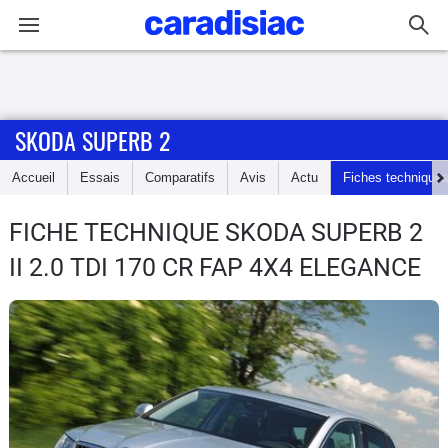
Connexion / Inscription
SKODA SUPERB 2
Accueil
Accueil
Essais
Comparatifs
Avis
Actu
Fiches technique
Actu
FICHE TECHNIQUE SKODA SUPERB 2
Essais
II 2.0 TDI 170 CR FAP 4X4 ELEGANCE
Guide
d'achat
Electriques
Utilitaires