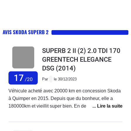
AVIS SKODA SUPERB 2
SUPERB 2 II (2) 2.0 TDI 170
GREENTECH ELEGANCE
DSG
(2014)
17
/20
Par
le 30/12/2023
Véhicule acheté avec 20000 km en concession Skoda
à Quimper en 2015. Depuis que du bonheur, elle a
180000km et vieillit super bien. En dehors des
vidanges que je fais moi même à la maison depuis la
fin de la garantie j’ai changé une fois les plaquettes de
frein et j’ai remplacé tout récemment le thermostat de la