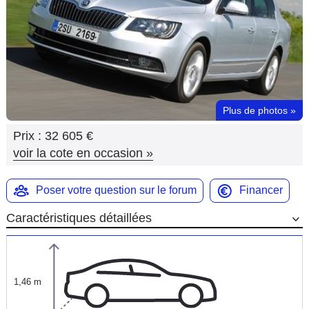
Flottes
Auto
Services
Forum
Plus de photos
»
Prix :
32 605 €
Moto
voir la cote en occasion
»
Marques
Poser votre question sur le forum
Financer
Caractéristiques détaillées
1,46 m