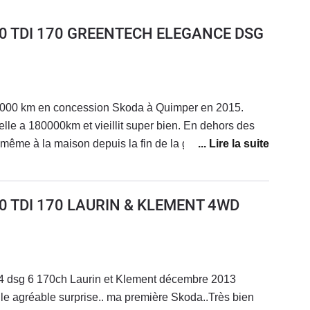
 2.0 TDI 170 GREENTECH ELEGANCE DSG
0000 km en concession Skoda à Quimper en 2015.
lle a 180000km et vieillit super bien. En dehors des
même à la maison depuis la fin de la garantie j’ai
ettes de frein et j’ai remplacé tout récemment le
 car elle ne montait plus bien à 90 degrés : fait aussi
 forums sur le net : 16€ la pièce! Je n’ai même pas
2.0 TDI 170 LAURIN & KLEMENT 4WD
e sinon alors qu’elle va avoir dix ans en mars 2024!
e très spacieuse et est suffisamment puissante tout en
es aux cents. Bémol : la tenue de route elle n’est pas
cols en mode spéciale cela tangue pas mal. C’est une
 dsg 6 170ch Laurin et Klement décembre 2013
. Je n’ai pas envie de la remplacer vu le manque de
le agréable surprise.. ma première Skoda..Très bien
lles et les prix !