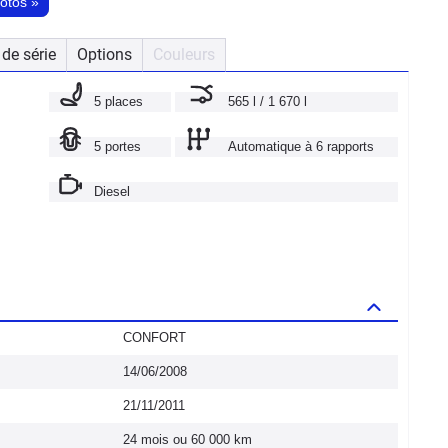
hotos
»
de série
Options
Couleurs
5 places
565 l / 1 670 l
5 portes
Automatique à 6 rapports
Diesel
CONFORT
14/06/2008
21/11/2011
24 mois ou 60 000 km