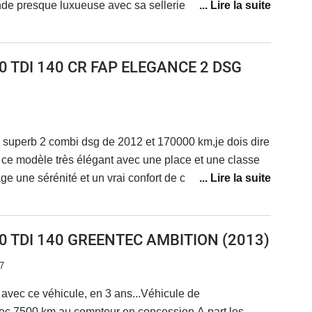
ande presque luxueuse avec sa sellerie en cuir premium,
coffre gigantesque, un toit panoramique très agréable
urvoir les étoiles..Un moteur très efficace. 170ch dsg 6.
 et très économique 5 litres au 100 en extra urbain De
2.0 TDI 140 CR FAP ELEGANCE 2 DSG
inition ultime Un gps de grande taille..Tout pour plaire..
 superb 2 combi dsg de 2012 et 170000 km,je dois dire
 ce modèle très élégant avec une place et une classe
e une sérénité et un vrai confort de conduite.Aucune
il faut,pour ce modèle comme les autres avec une
 boites tous les 60000 km.la courroie quand c'est le
oureux et elle vous emmènera au bout du monde.c 'est
2.0 TDI 140 GREENTEC AMBITION
(2013)
pas les bourrins qui roulent comme des cochons... C 'est
7
era pas la dernière.Un défaut? qui n en ai pas un si
x, c'est les options.La mienne qui est un cœur de
avec ce véhicule, en 3 ans...Véhicule de
nt optionné mais je l'ai choisi car il y avait un suivi
ec 7500 km au compteur en concession.A part les