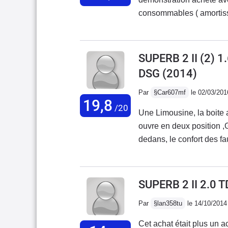
du véhicule en concessio
consommables ( amortisse
des sièges en cuir et autr
ai juste changé la poulie
reste est d'origine, aucune panne...Point fort :
finition correct et robust
SUPERB 2 II (2) 
respect les limitation de
DSG
(2014)
et réception radio corre
après la modification du logiciel)Point faible
Par
§Car607mf
le 02/03/201
19,8
ville " attention au piéto
/20
Une Limousine, la boite 
pneus 245/45/17 ! suspe
ouvre en deux position ,
mordant a basse vitesse.
dedans, le confort des fau
concession très probléma
vue, GOOD !!Alors la fin
des pneus, niveau d'huile 
SUPERB 2 II 2.0 
Par
§lan358tu
le 14/10/2014
Cet achat était plus un a