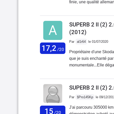
finie, une qualité allem
le soucis du détail.. un 
toute cette lumière, et po
Discret au niveau sonore
SUPERB 2 II (2) 
jolies jantes dans cette f
(2012)
cette bohème19/20..
Par
al1r64
le 01/07/2020
17,2
/20
Propriétaire d'une Skoda
que je suis enchanté par
monumentale...Elle dégag
avarie grave à déclarer,
dsg,faire les vidanges de
moment,un entretien rig
SUPERB 2 II (2) 
une routière qui n'aime 
Par
§Pro145Kp
le 09/12/201
ma 3eme Skoda et se ne s
on fais un choix judicieu
J'ai parcouru 305000 km 
15
gamme, n'est pas énorméme
/20
démonstration acheté av