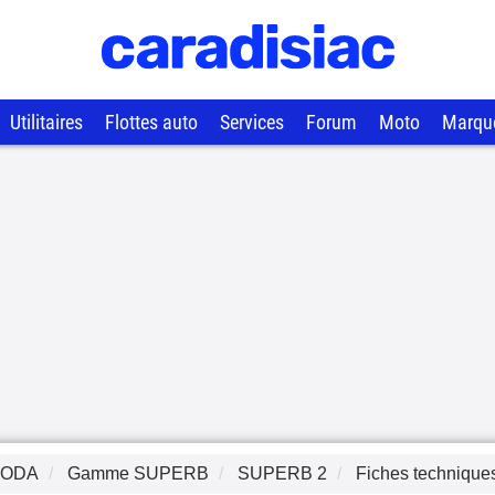
Utilitaires
Flottes auto
Services
Forum
Moto
Marqu
KODA
Gamme
SUPERB
SUPERB 2
Fiches technique