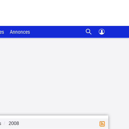
es
Annonces
s
2008