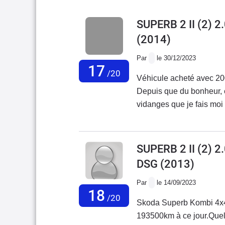
SUPERB 2 II (2)
(2014)
Par
le 30/12/2023
17
/20
Véhicule acheté avec 2
Depuis que du bonheur, e
vidanges que je fais moi 
changé une fois les plaqu
thermostat de la boîte dsg
moi même avec l’aide des
SUPERB 2 II (2) 
encore changé une ampoul
DSG
(2013)
Cette auto est confortabl
consommant environ 6 litr
Par
le 14/09/2023
18
faite pour attaquer les 
/20
Skoda Superb Kombi 4x4
bonne routière familiale
193500km à ce jour.Quel
fiabilité des voitures actue