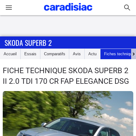
Connexion / Inscription
SKODA SUPERB 2
Accueil
Accueil
Essais
Comparatifs
Avis
Actu
Fiches technique
Actu
FICHE TECHNIQUE SKODA SUPERB 2
Essais
II 2.0 TDI 170 CR FAP ELEGANCE DSG
Guide
d'achat
Electriques
Utilitaires