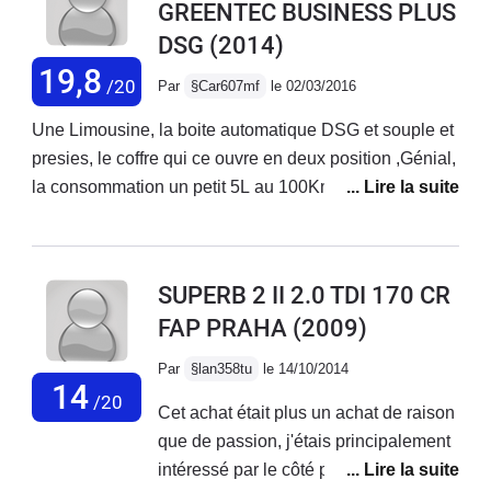
GREENTEC BUSINESS PLUS
coffre, finition correct et robuste, tenu de route correct,
DSG
(2014)
consommation 4,7/ 5.2 (je respect les limitation de
vitesse, mais pas moins)Haut parleur de bonne qualité
19,8
/20
Par
§Car607mf
le 02/03/2016
et réception radio correcte.Moteur performant et sobre (
aucun changement après la modification du
Une Limousine, la boite automatique DSG et souple et
logiciel)Point faible : Visibilité à l'avant compliqué en
presies, le coffre qui ce ouvre en deux position ,Génial,
ville " attention au piéton et vélo, les montants sont trop
la consommation un petit 5L au 100Km, tout et dedans,
larges...Confort raide ( pneus 245/45/17 ! suspensions
le confort des fauteuil, la place derrière,la conduite de
dures et sieges fermes...Le freinage manque de
la voiture , la vue, GOOD !!Alors la finition ELEGANCE,
mordant a basse vitesse.Gps d'origine mediocre et
trop TOP !! Ca tenue de route !!
SUPERB 2 II 2.0 TDI 170 CR
placé trop bas Sav en concession très problématique
FAP PRAHA
(2009)
lors des revisions (non respect de la pressions des
pneus, niveau d'huile trop haut etc...
Par
§lan358tu
le 14/10/2014
14
/20
Cet achat était plus un achat de raison
que de passion, j'étais principalement
intéressé par le côté pratique de l'auto