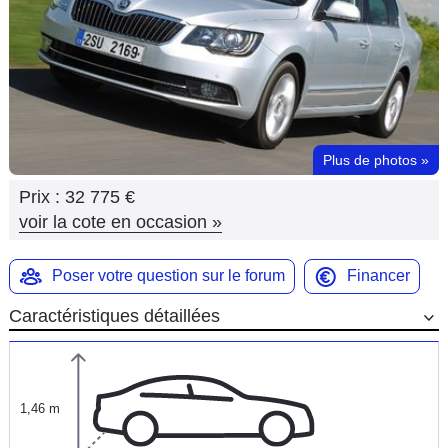
Flottes
Auto
Services
Forum
Plus de photos
»
Prix :
32 775 €
Moto
voir la cote en occasion
»
Marques
Poser votre question sur le forum
Financer
Caractéristiques détaillées
1,46 m