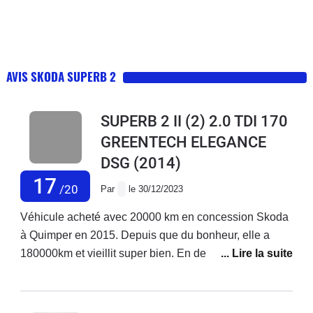
AVIS SKODA SUPERB 2
SUPERB 2 II (2) 2.0 TDI 170
GREENTECH ELEGANCE
DSG
(2014)
17
/20
Par
le 30/12/2023
Véhicule acheté avec 20000 km en concession Skoda
à Quimper en 2015. Depuis que du bonheur, elle a
180000km et vieillit super bien. En dehors des
vidanges que je fais moi même à la maison depuis la
fin de la garantie j’ai changé une fois les plaquettes de
frein et j’ai remplacé tout récemment le thermostat de la