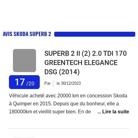
AVIS SKODA SUPERB 2
SUPERB 2 II (2) 2.0 TDI 170
GREENTECH ELEGANCE
DSG
(2014)
17
/20
Par
le 30/12/2023
Véhicule acheté avec 20000 km en concession Skoda
à Quimper en 2015. Depuis que du bonheur, elle a
180000km et vieillit super bien. En dehors des
vidanges que je fais moi même à la maison depuis la
fin de la garantie j’ai changé une fois les plaquettes de
frein et j’ai remplacé tout récemment le thermostat de la