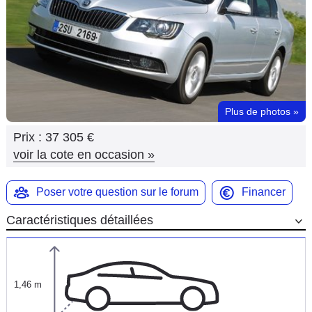
Flottes
Auto
Services
Forum
Plus de photos
»
Prix :
37 305 €
Moto
voir la cote en occasion
»
Marques
Poser votre question sur le forum
Financer
Caractéristiques détaillées
1,46 m