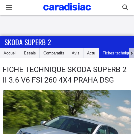
Connexion / Inscription
SKODA SUPERB 2
Accueil
Accueil
Essais
Comparatifs
Avis
Actu
Fiches technique
Actu
FICHE TECHNIQUE SKODA SUPERB 2
Essais
II 3.6 V6 FSI 260 4X4 PRAHA DSG
Guide
d'achat
Electriques
Utilitaires