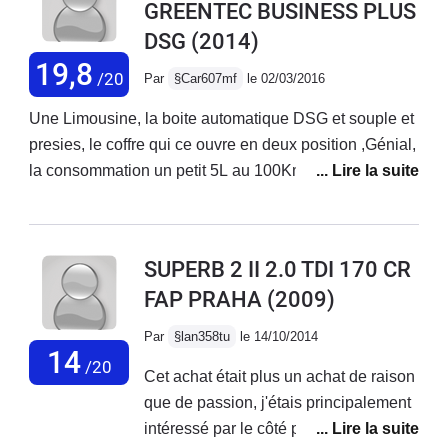
GREENTEC BUSINESS PLUS
coffre, finition correct et robuste, tenu de route correct,
DSG
(2014)
consommation 4,7/ 5.2 (je respect les limitation de
vitesse, mais pas moins)Haut parleur de bonne qualité
19,8
/20
Par
§Car607mf
le 02/03/2016
et réception radio correcte.Moteur performant et sobre (
aucun changement après la modification du
Une Limousine, la boite automatique DSG et souple et
logiciel)Point faible : Visibilité à l'avant compliqué en
presies, le coffre qui ce ouvre en deux position ,Génial,
ville " attention au piéton et vélo, les montants sont trop
la consommation un petit 5L au 100Km, tout et dedans,
larges...Confort raide ( pneus 245/45/17 ! suspensions
le confort des fauteuil, la place derrière,la conduite de
dures et sieges fermes...Le freinage manque de
la voiture , la vue, GOOD !!Alors la finition ELEGANCE,
mordant a basse vitesse.Gps d'origine mediocre et
trop TOP !! Ca tenue de route !!
SUPERB 2 II 2.0 TDI 170 CR
placé trop bas Sav en concession très problématique
FAP PRAHA
(2009)
lors des revisions (non respect de la pressions des
pneus, niveau d'huile trop haut etc...
Par
§lan358tu
le 14/10/2014
14
/20
Cet achat était plus un achat de raison
que de passion, j'étais principalement
intéressé par le côté pratique de l'auto