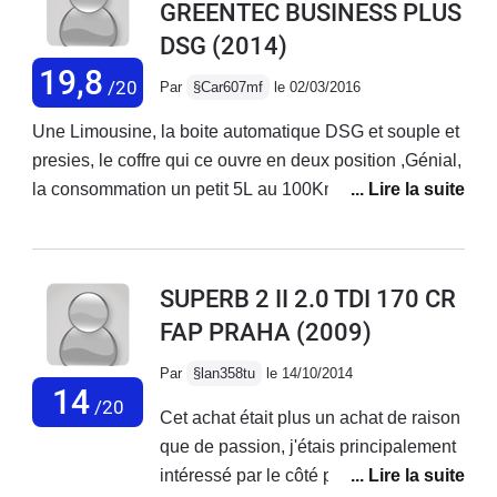
GREENTEC BUSINESS PLUS
coffre, finition correct et robuste, tenu de route correct,
DSG
(2014)
consommation 4,7/ 5.2 (je respect les limitation de
vitesse, mais pas moins)Haut parleur de bonne qualité
19,8
/20
Par
§Car607mf
le 02/03/2016
et réception radio correcte.Moteur performant et sobre (
aucun changement après la modification du
Une Limousine, la boite automatique DSG et souple et
logiciel)Point faible : Visibilité à l'avant compliqué en
presies, le coffre qui ce ouvre en deux position ,Génial,
ville " attention au piéton et vélo, les montants sont trop
la consommation un petit 5L au 100Km, tout et dedans,
larges...Confort raide ( pneus 245/45/17 ! suspensions
le confort des fauteuil, la place derrière,la conduite de
dures et sieges fermes...Le freinage manque de
la voiture , la vue, GOOD !!Alors la finition ELEGANCE,
mordant a basse vitesse.Gps d'origine mediocre et
trop TOP !! Ca tenue de route !!
SUPERB 2 II 2.0 TDI 170 CR
placé trop bas Sav en concession très problématique
FAP PRAHA
(2009)
lors des revisions (non respect de la pressions des
pneus, niveau d'huile trop haut etc...
Par
§lan358tu
le 14/10/2014
14
/20
Cet achat était plus un achat de raison
que de passion, j'étais principalement
intéressé par le côté pratique de l'auto