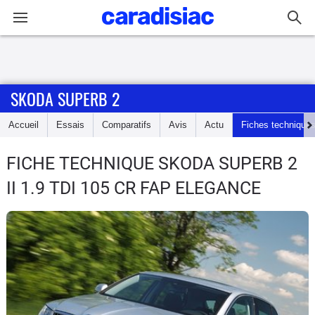
Connexion / Inscription
SKODA SUPERB 2
Accueil
Accueil
Essais
Comparatifs
Avis
Actu
Fiches technique
Actu
FICHE TECHNIQUE SKODA SUPERB 2
Essais
II 1.9 TDI 105 CR FAP ELEGANCE
Guide
d'achat
Electriques
Utilitaires