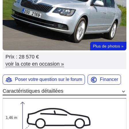
Flottes
Auto
Services
Forum
Plus de photos
»
Prix :
28 570 €
Moto
voir la cote en occasion
»
Marques
Poser votre question sur le forum
Financer
Caractéristiques détaillées
1,46 m