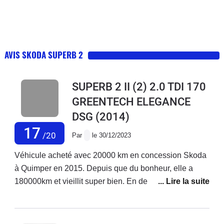
AVIS SKODA SUPERB 2
SUPERB 2 II (2) 2.0 TDI 170
GREENTECH ELEGANCE
DSG
(2014)
17
/20
Par
le 30/12/2023
Véhicule acheté avec 20000 km en concession Skoda
à Quimper en 2015. Depuis que du bonheur, elle a
180000km et vieillit super bien. En dehors des
vidanges que je fais moi même à la maison depuis la
fin de la garantie j’ai changé une fois les plaquettes de
frein et j’ai remplacé tout récemment le thermostat de la