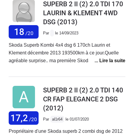
SUPERB 2 II (2) 2.0 TDI 170
boîte dsg car elle ne montait plus bien à 90 degrés : fait
LAURIN & KLEMENT 4WD
aussi moi même avec l’aide des forums sur le net : 16€
DSG
(2013)
la pièce! Je n’ai même pas encore changé une
ampoule sinon alors qu’elle va avoir dix ans en mars
18
/20
Par
le 14/09/2023
2024! Cette auto est confortable très spacieuse et est
suffisamment puissante tout en consommant environ 6
Skoda Superb Kombi 4x4 dsg 6 170ch Laurin et
litres aux cents. Bémol : la tenue de route elle n’est pas
Klement décembre 2013 193500km à ce jour.Quelle
faite pour attaquer les cols en mode spéciale cela
agréable surprise.. ma première Skoda..Très bien finie,
tangue pas mal. C’est une bonne routière familiale. Je
une qualité allemande presque luxueuse avec sa
n’ai pas envie de la remplacer vu le manque de fiabilité
sellerie en cuir premium, le soucis du détail.. un coffre
des voitures actuelles et les prix !
gigantesque, un toit panoramique très agréable toute
SUPERB 2 II (2) 2.0 TDI 140
cette lumière, et pourvoir les étoiles..Un moteur très
CR FAP ELEGANCE 2 DSG
efficace. 170ch dsg 6. Discret au niveau sonore et très
(2012)
économique 5 litres au 100 en extra urbain De jolies
jantes dans cette finition ultime Un gps de grande
17,2
/20
Par
al1r64
le 01/07/2020
taille..Tout pour plaire.. cette bohème19/20..
Propriétaire d'une Skoda superb 2 combi dsg de 2012