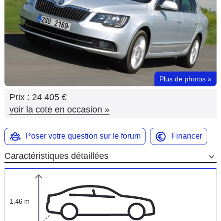
Flottes
Auto
Services
Forum
Plus de photos
»
Prix :
24 405 €
Moto
voir la cote en occasion
»
Marques
Poser votre question sur le forum
Financer
Caractéristiques détaillées
1,46 m