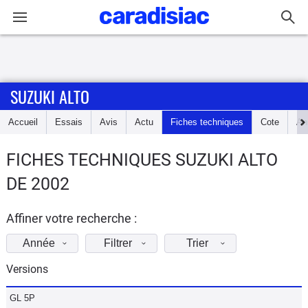
Connexion / Inscription
SUZUKI ALTO
Accueil
Accueil
Essais
Avis
Actu
Fiches techniques
Cote
An
Actu
FICHES TECHNIQUES SUZUKI ALTO
Essais
DE 2002
Guide
d'achat
Affiner votre recherche :
Année
Filtrer
Trier
Electriques
Versions
Utilitaires
GL 5P