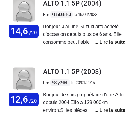
ALTO 1.1 5P
(2004)
Par
§Bak684Cl
le 19/03/2022
Bonjour, J'ai une Suzuki alto acheté
14,6
/20
d'occasion depuis plus de 6 ans. Elle
consomme peu, fiable . Aucune
panne. Lorsque que je l'ai acheté les
vérins du coffre étaient HS , je n'ai
changer qu'un verrin ( moins de 20€) ,
ALTO 1.1 5P
(2003)
plus de problème de coffre. Super
voiture pour la ville, mais la conduite
Par
§Sly246If
le 20/01/2015
sur autoroute n'est pas terribles ( au
Bonjour,Je suis propriétaire d'une Alto
dessus de 110 km/h sensation de
12,6
/20
depuis 2004.Elle a 129 000km
conduite inconfortable).Je la conseille
environ.Si les pièces de rechange sont
vivement.
parfois onéreuses par rapport à celle
d'un véhicule plus "européen" ,en
revanche ma voiture n'a pas eu