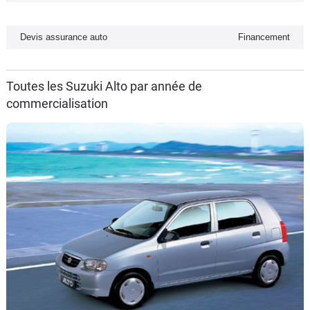
Flottes
Auto
Devis assurance auto
Financement
Services
Toutes les Suzuki Alto par année de
commercialisation
Forum
Moto
Marques