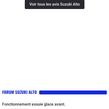
Voir tous les avis Suzuki Alto
beaucoup de soucis, elle est fiable et
économique.J'ai dû changer une
sonde moteur,une barre stabilisatrice
rongée par la rouille (causée par les
produits de déneigement
vraisemblablement)et récemment le
silencieux du pot
d'échappement.Sinon je fais
régulièrement la visite d'entretien
(vidange ,bougie,...) et ça roule.Par
contre j'ai la plage arrière qui ne tient
plus en place, les supports ont
lâché.Quant au vérin de la porte du
coffre ,il a du jeu ,du coup il faut la tenir
FORUM SUZUKI ALTO
pour se servir dans le coffre.Elle
consomme environ 5.5l/100km ,un peu
Fonctionnement essuie glace avant.
plus l'hiver à cause du chauffage.C'est