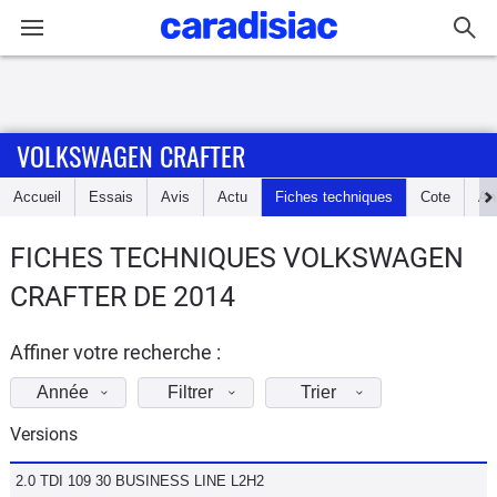
Connexion / Inscription
VOLKSWAGEN CRAFTER
Accueil
Accueil
Essais
Avis
Actu
Fiches techniques
Cote
An
Actu
FICHES TECHNIQUES VOLKSWAGEN
Essais
CRAFTER DE 2014
Guide
d'achat
Affiner votre recherche :
Année
Filtrer
Trier
Electriques
Versions
Utilitaires
2.0 TDI 109 30 BUSINESS LINE L2H2