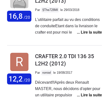
L2H2
(2013)
Par
§The728Ml
le 29/03/2018
16,8
/20
L'utilitaire parfait au vu des conditions
de conduiteEtant dans la livraison le
crafter est pour moi le meilleur Les
Renault ont un rayon de braquage
digne d'un pétrolier et la puissance
d'un veauLes Ford tombe en panne de
CRAFTER 2.0 TDI 136 35
partout sauf du moteur les Mercedes
L2H2
(2012)
consomment plus qu'un poids
lourdDonc Crafter!Le 136ch est
Par
romiel
le 19/08/2017
largement suffisant si la charge
12,2
/20
Décevant!!!Après deux Renault
dépasse pas les 800kg après mieux
MASTER, nous décidons d'opter pour
vaudra passé au 163 ch Il est robuste ,
un utilitaire propulsion car nous
aucun entretient particulier durant les
transportant souvent du lourd
200 000 km passés Sont seul
(bâtiment, gros oeuvre).Acheté
inconvénient est le fait qu'il soit en