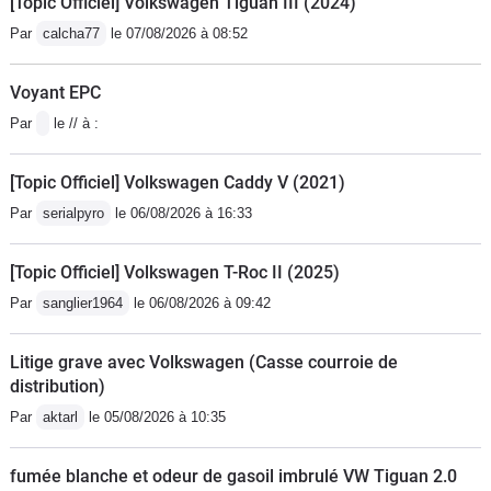
[Topic Officiel] Volkswagen Tiguan III (2024)
volant moteur!4500€!Ce qui est plus
Par
calcha77
le 07/08/2026 à 08:52
gênant, c'est que 20000kms plus tard
et sans faire les réparations, le
Voyant EPC
véhicule tourne toujours sans
Par
le // à :
problème.Le véhicule est cependant
très agréable à conduire quand il n'a
[Topic Officiel] Volkswagen Caddy V (2021)
pas de problème.Le confort est très
Par
serialpyro
le 06/08/2026 à 16:33
bon, la finition impeccable. Il est un
peu creux à bas régime (petite
[Topic Officiel] Volkswagen T-Roc II (2025)
cylindrée), mais relance très bien sur
autoroute dans cette version 136cv.Je
Par
sanglier1964
le 06/08/2026 à 09:42
pense que c'est un très bon véhicule
pour le transport et la logistique, plus
Litige grave avec Volkswagen (Casse courroie de
distribution)
pénible quand vous évoluez
essentiellement en ville.
Par
aktarl
le 05/08/2026 à 10:35
fumée blanche et odeur de gasoil imbrulé VW Tiguan 2.0