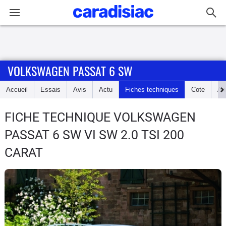
Connexion / Inscription
VOLKSWAGEN PASSAT 6 SW
Accueil
Accueil
Essais
Avis
Actu
Fiches techniques
Cote
An
Actu
FICHE TECHNIQUE VOLKSWAGEN
Essais
PASSAT 6 SW
VI SW 2.0 TSI 200
Guide
CARAT
d'achat
Electriques
Utilitaires