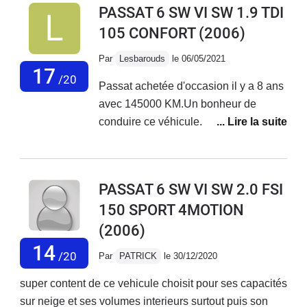
PASSAT 6 SW VI SW 1.9 TDI
parvient sans peine à emmener le
105 CONFORT
(2006)
break aux allures réglementaire,
même chargé. Ce n'est certes pas un
Par
Lesbarouds
le 06/05/2021
foudre de guerre mais elle n'est
17
/20
Passat achetée d'occasion il y a 8 ans
cependant pas du tout molle. Elle offre
avec 145000 KM.Un bonheur de
un grand espace de vie et de
conduire ce véhicule. C'est une
rangement, une capacité de
Volkswagen, on perçoit de suite sa
chargement très appréciée au
robustesse, on se sent en sécurité.
quotidien et tout spécialement lors des
C'est un break tellement facile à
départs en vacances ainsi qu'une
PASSAT 6 SW VI SW 2.0 FSI
manoeuvrer qu'on en oublierait
consommation très raisonnable. Peu
150 SPORT 4MOTION
presque qu'elle est si longue. Niveau
d'incidents à souligner en maintenant
(2006)
consommation, c'est bien sûr sur
298000km: le classique étrier de frein
l'autoroute qu'elle est la plus
14
de service qui reste bloqué (changé en
/20
Par
PATRICK
le 30/12/2020
intéressante.Quant à l’habitacle, on
concession, autour de 400 euros), le
apprécie très vite la largesse et la
super content de ce vehicule choisit pour ses capacités
voyant pollution qui s'allume de façon
distance entre les passagers à l'avant,
sur neige et ses volumes interieurs surtout puis son
intempestive mais facilement réparé