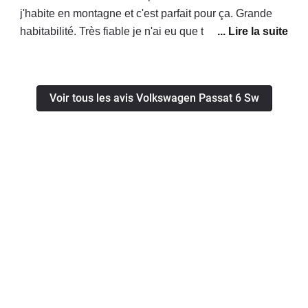
j'habite en montagne et c'est parfait pour ça. Grande
habitabilité. Très fiable je n'ai eu que très peu de
problèmes (le turbo out et un injecteur). Il manque le
bluetooth, autrement l'équipement est très bon. En
conclusion c'est une très bonne voiture.
Voir tous les avis Volkswagen Passat 6 Sw