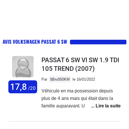
AVIS VOLKSWAGEN PASSAT 6 SW
PASSAT 6 SW VI SW 1.9 TDI
105 TREND
(2007)
Par
§Bru050KM
le 16/01/2022
17,8
/20
Véhicule en ma possession depuis
plus de 4 ans mais qui était dans la
famille auparavant. Une grande
fiabilité (l'entretien est toujours fait en
temps et en heure, la Passat est
bichonnée). Le 105cv est surprenant, il