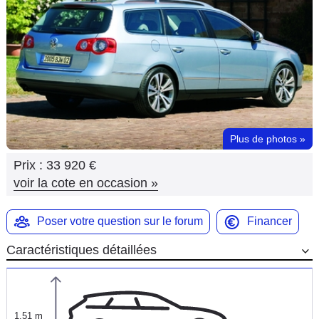
Flottes
Auto
Services
Forum
Plus de photos
»
Moto
Prix :
33 920 €
Marques
voir la cote en occasion
»
Poser votre question sur le forum
Financer
Caractéristiques détaillées
1,51 m