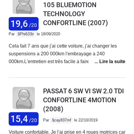
105 BLUEMOTION
maniable en ville qu'une citadine grâce à ses aides
TECHNOLOGY
relativement au point pour l'epoque.
19,6
CONFORTLINE
(2007)
/20
Par
§Phi633ir
le 18/09/2020
Cela fait 7 ans que j'ai cette voiture, j'ai changer les
suspensions a 200 000km l'embrayage a 240
000km.L'entretien est très facile a faire sois
même.Conso très raisonnable, même quand on monte
un peu dans les tours!Voiture très fiable, même a 330
000 km elle ne fait aucun bruit. Si j'ai un jour a en
PASSAT 6 SW VI SW 2.0 TDI
changer, je reprendrai la même! Très bon équipement
CONFORTLINE 4MOTION
intérieur, surtout avec le pack Famille : rideau pare-
(2008)
soleil intégrés dans les porte arrière, prise 220v,
système de rail dans le coffre, rehausseur intégré dans
15,4
/20
Par
§cay837mf
le 22/10/2019
la banquette arrière.
Voiture confortable. Je l'ai prise en 4 roues motrices car