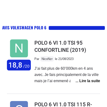
AVIS VOLKSWAGEN POLO 6
POLO 6 VI 1.0 TSI 95
CONFORTLINE
(2019)
Par
NicoNzr
le 21/08/2023
18,8
/20
J’ai fait plus de 60’000km en 4 ans
avec. Je fais principalement de la ville
mais je l’ai emmené avec moi du Nord
de la France vers l’Allemagne,
Annecy, Lyon, les Pyrénées en faisant
les trajets d’une traite et tout s’est
POLO 6 VI 1.0 TSI 115 R-
toujours bien passé.Les seuls frais