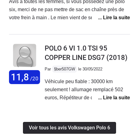
prématurée,et sous garantie,refus de
Avis à toutes les femmes, si vous possédez une polo
cette Polo que j'aurais gardée 3ans et
prise en charge et de toute
six, merci de ne pas mettre de sac en chaîne près de
demi (50 000km). Je repars donc sur
participation de la part de Volkswagen
votre frein à main . Le mien vient de se bloquer et l’a
une nouvelle Polo 6 Facelift (2023)
France: cette marque ne serait-elle
cassé Je déconseille, prenez des sacoches Ou sinon
GTI.
plus du tout fiable ??A SOULIGNER
pour le reste, je vous conseille la Polo 6 l’Apple car
EGALEMENT: accueil très
connect ainsi que son écran tactile sont vraiment un
POLO 6 VI 1.0 TSI 95
désagréable du Service Clients !!
atout pour votre voiture Vous pouvez prendre la route
COPPER LINE DSG7
(2018)
en toute autonomie, direction l’Espagne
Par
§ber507GW
le 30/05/2022
11,8
/20
Véhicule peu fiable : 30000 km
seulement ! allumage remplacé 502
euros, Répétiteur de clignotant gauche
défaillant + message quasi permanent
: Quittez le véhicule uniquement s'il se
trouve en position "P" RV dans un
Voir tous les avis Volkswagen Polo 6
atelier. Justement la concession VW
d'Orvault 44 s'avère à ce jour