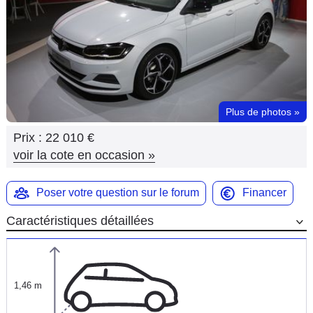
Flottes
Auto
Services
Forum
Plus de photos
»
Prix :
22 010 €
Moto
voir la cote en occasion
»
Marques
Poser votre question sur le forum
Financer
Caractéristiques détaillées
1,46 m