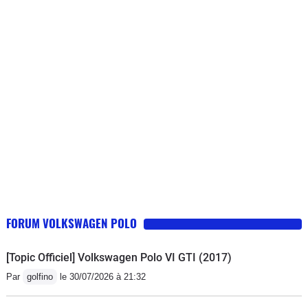
incapable d'assurer la réparation
!!:160,49 euros + 552 euros. RV en
juin !
FORUM VOLKSWAGEN POLO
[Topic Officiel] Volkswagen Polo VI GTI (2017)
Par
golfino
le 30/07/2026 à 21:32