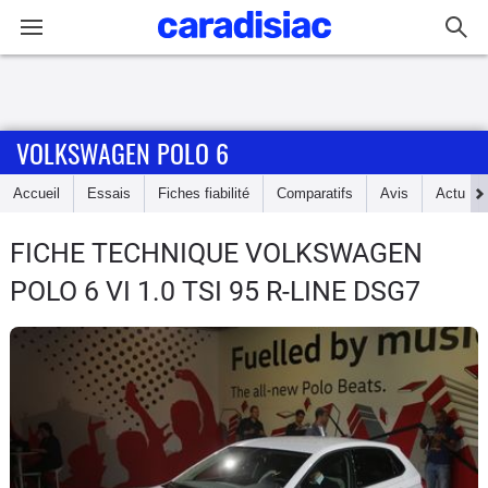
Connexion / Inscription
VOLKSWAGEN POLO 6
Accueil
Accueil
Essais
Fiches fiabilité
Comparatifs
Avis
Actu
Actu
FICHE TECHNIQUE VOLKSWAGEN
Essais
POLO 6
VI 1.0 TSI 95 R-LINE DSG7
Guide
d'achat
Electriques
Utilitaires