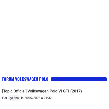
incapable d'assurer la réparation
!!:160,49 euros + 552 euros. RV en
juin !
FORUM VOLKSWAGEN POLO
[Topic Officiel] Volkswagen Polo VI GTI (2017)
Par
golfino
le 30/07/2026 à 21:32