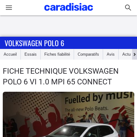
Connexion / Inscription
VOLKSWAGEN POLO 6
Accueil
Accueil
Essais
Fiches fiabilité
Comparatifs
Avis
Actu
Actu
FICHE TECHNIQUE VOLKSWAGEN
Essais
POLO 6
VI 1.0 MPI 65 CONNECT
Guide
d'achat
Electriques
Utilitaires