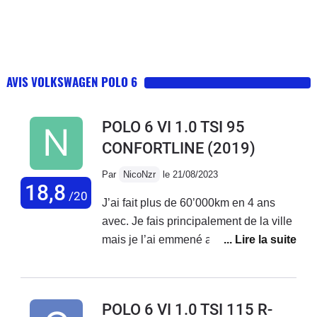
AVIS VOLKSWAGEN POLO 6
POLO 6 VI 1.0 TSI 95
CONFORTLINE
(2019)
Par
NicoNzr
le 21/08/2023
18,8
/20
J’ai fait plus de 60’000km en 4 ans
avec. Je fais principalement de la ville
mais je l’ai emmené avec moi du Nord
de la France vers l’Allemagne,
Annecy, Lyon, les Pyrénées en faisant
les trajets d’une traite et tout s’est
POLO 6 VI 1.0 TSI 115 R-
toujours bien passé.Les seuls frais