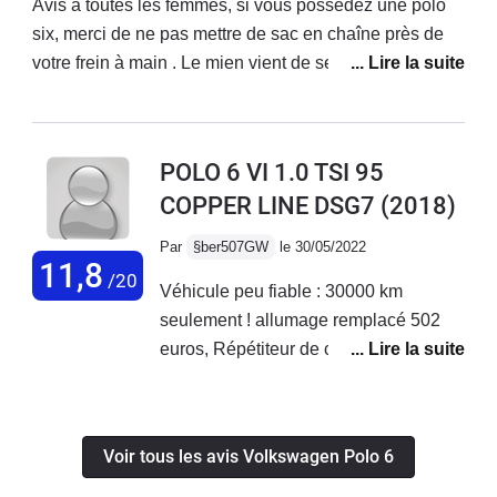
prématurée,et sous garantie,refus de
Avis à toutes les femmes, si vous possédez une polo
cette Polo que j'aurais gardée 3ans et
prise en charge et de toute
six, merci de ne pas mettre de sac en chaîne près de
demi (50 000km). Je repars donc sur
participation de la part de Volkswagen
votre frein à main . Le mien vient de se bloquer et l’a
une nouvelle Polo 6 Facelift (2023)
France: cette marque ne serait-elle
cassé Je déconseille, prenez des sacoches Ou sinon
GTI.
plus du tout fiable ??A SOULIGNER
pour le reste, je vous conseille la Polo 6 l’Apple car
EGALEMENT: accueil très
connect ainsi que son écran tactile sont vraiment un
POLO 6 VI 1.0 TSI 95
désagréable du Service Clients !!
atout pour votre voiture Vous pouvez prendre la route
COPPER LINE DSG7
(2018)
en toute autonomie, direction l’Espagne
Par
§ber507GW
le 30/05/2022
11,8
/20
Véhicule peu fiable : 30000 km
seulement ! allumage remplacé 502
euros, Répétiteur de clignotant gauche
défaillant + message quasi permanent
: Quittez le véhicule uniquement s'il se
trouve en position "P" RV dans un
Voir tous les avis Volkswagen Polo 6
atelier. Justement la concession VW
d'Orvault 44 s'avère à ce jour