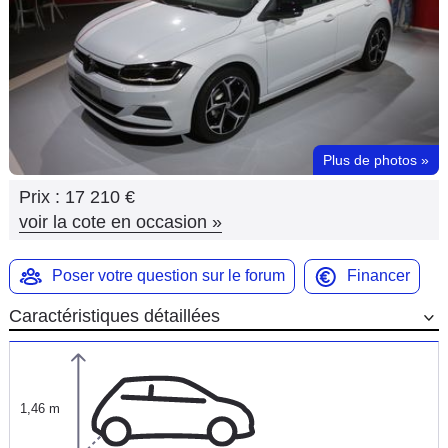
Flottes
Auto
Services
Forum
Plus de photos
»
Prix :
17 210 €
Moto
voir la cote en occasion
»
Marques
Poser votre question sur le forum
Financer
Caractéristiques détaillées
1,46 m