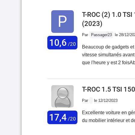
T-ROC (2) 1.0 TS
(2023)
Par
Passager23
le 28/12/20
10,6
/20
Beaucoup de gadgets et l
vitesse simultanés avant 
que l'heure y est 2 foi
(même sur rubrique donné
réajuster votre conduit
un vrai gadget... Commer
T-ROC 1.5 TSI 1
partiellement...
Par
le 12/12/2023
Excellente voiture en gén
17,4
/20
du mobilier intérieur et