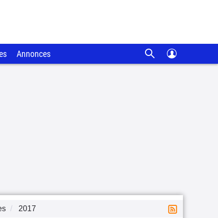
es
Annonces
es
2017