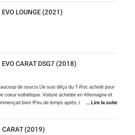
50 EVO LOUNGE
(2021)
50 EVO CARAT DSG7
(2018)
eaucoup de soucis !Je suis déçu du T-Roc acheté pour
e coeur esthétique. Voiture achetée en Allemagne et
ommençait bien !Peu de temps après, rappel
ement de becquet.Problème récurrent (vu dans d'autres
ui grincent en marche arrière. Le constructeur dit que
e de connexion d'Androïd Auto.Problème de
0 CARAT
(2019)
 la conduite quand il y a trop de pluie ou de neige :