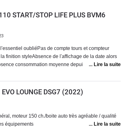
I 110 START/STOP LIFE PLUS BVM6
23
'essentiel oubliéPas de compte tours et compteur
la finition styleAbsence de l'affichage de la date alors
sAbsence consommation moyenne depuis l'acquisition,
es de conduite sur l'appli) . Donc impossibilité de
eAbsence de vitesse moyenne depuis acquisitionWi-Fi
cial.Lumière d'accueil brèveRétroviseurs rabattables
50 EVO LOUNGE DSG7
(2022)
éral, moteur 150 ch./boite auto très agréable / qualité
 des équipements