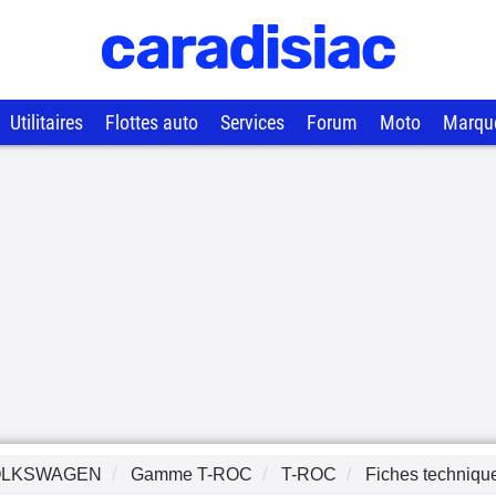
Utilitaires
Flottes auto
Services
Forum
Moto
Marqu
OLKSWAGEN
Gamme
T-ROC
T-ROC
Fiches techniqu