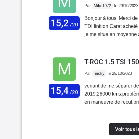
Par
Mike1972
le 29/10/2023
alors que c'est là qu'on 
vitesse DSG7 qui "glisse"
Bonjour à tous, Merci de 
15,2
régime moteur. Le constr
/20
TDI finition Carat ache
la boîte DSG !!!Après av
je me situe en moyenne à
Roc.
de 900km d’autonomie Pa
pour le changement des fi
hors concession) environ
T-ROC 1.5 TSI 1
mais remonter des amorti
Par
micky
le 29/10/2023
dégradé. Bruit de plastiqu
quelques km, mais cela 
venant de me séparer de
15,4
peu limite pour une VW. 
/20
2019.26000 kms.problèmes
qualité. Malgré une plan
en maneuvre de recul,pr
bruit de parasite. Les mo
arrières,g.p.s inaudible 
idem pour les amortisseu
concession"remise a jour
des matériaux.
après reprise du véhicule
Voir tous 
mésaventure:a la révisi