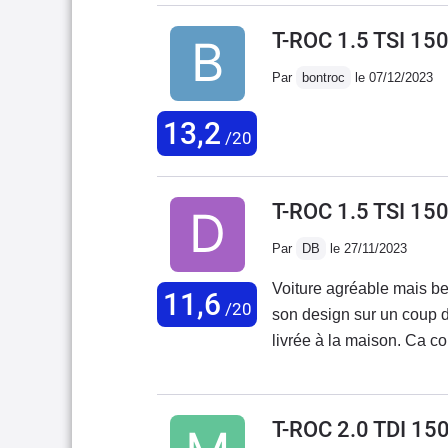
T-ROC 1.5 TSI 1
Par
bontroc
le 07/12/2023
13,2
/20
T-ROC 1.5 TSI 1
Par
DB
le 27/11/2023
Voiture agréable mais b
11,6
/20
son design sur un coup d
livrée à la maison. Ca c
constructeur pour chang
commentaires) de freins q
c'est normal ???Problèm
T-ROC 2.0 TDI 15
désactivation des aides à