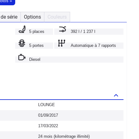
hotos
»
de série
Options
Couleurs
5 places
392 l / 1 237 l
5 portes
Automatique à 7 rapports
Diesel
LOUNGE
01/09/2017
17/03/2022
24 mois (kilométrage illimité)