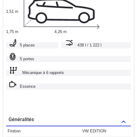
1,51 m
1,75 m
4,26 m
5 places
438 l / 1 222 l
5 portes
Mécanique à 6 rapports
Essence
Généralités
Finition
VW EDITION