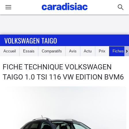
Connexion / Inscription
VOLKSWAGEN TAIGO
Accueil
Accueil
Essais
Comparatifs
Avis
Actu
Prix
Fiches te
Actu
FICHE TECHNIQUE VOLKSWAGEN
Essais
TAIGO
1.0 TSI 116 VW EDITION BVM6
Guide
d'achat
Electriques
Utilitaires