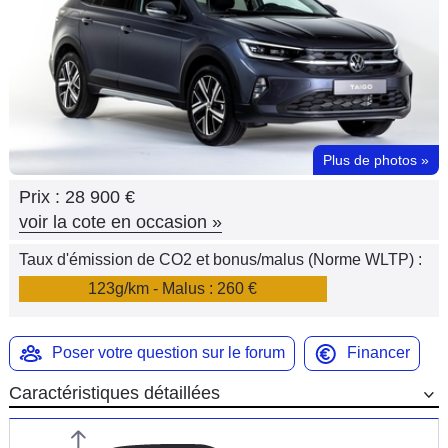
Flottes
Auto
Services
Forum
Plus de photos
»
Prix :
28 900 €
Moto
voir la cote en occasion
»
Marques
Taux d'émission de CO2 et bonus/malus (Norme WLTP) :
123g/km - Malus : 260 €
Poser votre question sur le forum
Financer
Caractéristiques détaillées