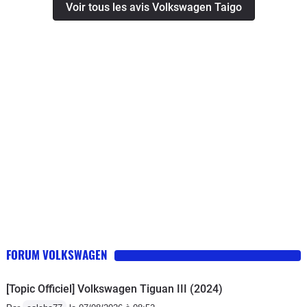
Voir tous les avis Volkswagen Taigo
on est à plus de 8l en mixte. Sur
autoroute il y a beaucoup de bruit sur
l’autoroute. Bref je déconseille cette
voiture et en particulier avec des
enfants pour le manque de place.
FORUM VOLKSWAGEN
[Topic Officiel] Volkswagen Tiguan III (2024)