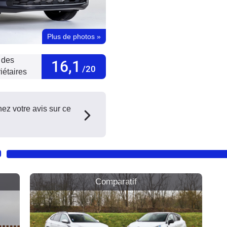
Plus de photos
»
 des
16,1
/20
iétaires
ez votre avis sur ce
O
Comparatif