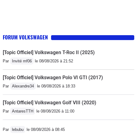
un message en caractères rouge qui apparaît sur
l'écran "FREINEZ!" (rien de tel pour conduire de façon
décontractée). Dans la journée, de préférence en
milieu de journée par temps clair et ensoleillé, vous
avez le message "Allumez vos feux" qui apparaît et qui
FORUM VOLKSWAGEN
efface la partie centrale de votre tableau de bord. Au
niveau mécanique, le moteur 2 litres est poussif à bas
[Topic Officiel] Volkswagen T-Roc II (2025)
régime en raison d'un turbo très mal étagé. La pédale
Par
Invité mf06
le 08/08/2026 à 21:52
d'accélérateur est ridiculement petite et a tendance à
glisser sous vos pieds (économie oblige sans
[Topic Officiel] Volkswagen Polo VI GTI (2017)
doute)...../....En conclusion, il faut absolument fuir ce
Par
Alexandre34
le 08/08/2026 à 18:33
véhicule qui apparaît comme un prototype avec des
défauts incroyables pour son niveau de prix et la
[Topic Officiel] Volkswagen Golf VIII (2020)
qualité revendiquée. C'est notre première voiture VW;
Par
AntaresTTH
le 08/08/2026 à 11:00
ce sera également la dernière.
Par
lebubu
le 08/08/2026 à 08:45