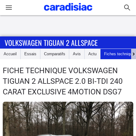
Connexion / Inscription
VOLKSWAGEN TIGUAN 2 ALLSPACE
Accueil
Accueil
Essais
Comparatifs
Avis
Actu
Fiches technique
Actu
FICHE TECHNIQUE VOLKSWAGEN
Essais
TIGUAN 2 ALLSPACE
2.0 BI-TDI 240
Guide
CARAT EXCLUSIVE 4MOTION DSG7
d'achat
Electriques
Utilitaires