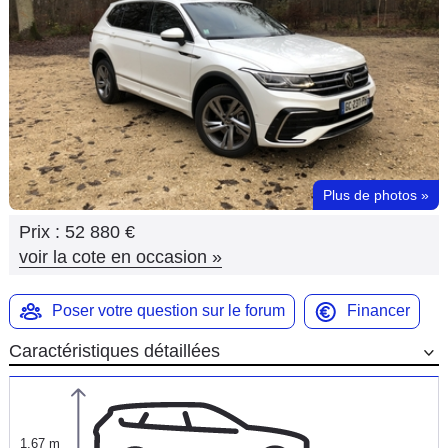
Flottes
Auto
Services
Forum
Plus de photos
»
Moto
Prix :
52 880 €
Marques
voir la cote en occasion
»
Poser votre question sur le forum
Financer
Caractéristiques détaillées
1,67 m