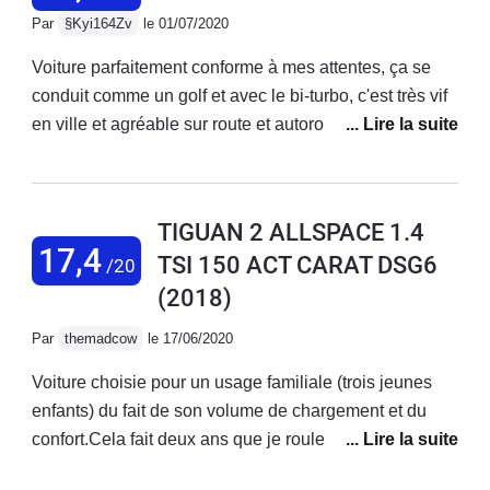
passat. Très imprécis et source d'accident, la detection
Par
§Kyi164Zv
le 01/07/2020
est mauvaise et surtout pas à la hauteur d'une voiture
de ce prix en 2022
Voiture parfaitement conforme à mes attentes, ça se
conduit comme un golf et avec le bi-turbo, c'est très vif
en ville et agréable sur route et autoroute. La boîte
DSG est parfois un peu lente à réagir mais s'apprivoise
vite, en particulier en mode sport. A l'intérieur, c'est
fonctionnel et très sobre en termes de qualité des
TIGUAN 2 ALLSPACE 1.4
matériaux, c'est allemand mais ça n'est pas Audi non
17,4
TSI 150 ACT CARAT DSG6
/20
plus. Au niveau de l'électronique, de l'ordinateur de
(2018)
bord et de la connectivité, il n'y a rien à dire. Le
discover pro est parfait, simple et compatible avec tous
Par
themadcow
le 17/06/2020
les téléphones courants apple et android. Les
systèmes d'aide à la conduite, bon, on aime ou pas.
Voiture choisie pour un usage familiale (trois jeunes
Mais ça fonctionne plutôt bien, même si de temps à
enfants) du fait de son volume de chargement et du
autre, la voiture pile lors d'une manœuvre. Ou pour
confort.Cela fait deux ans que je roule avec et je suis
prévenir un choc, ça c'est plus utile et ça m'a servi une
absolument ravi du Tiguan Allspace. Le véhicule est