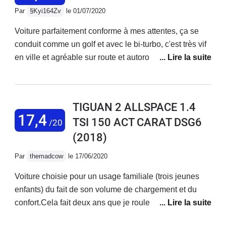
passat. Très imprécis et source d'accident, la detection
Par
§Kyi164Zv
le 01/07/2020
est mauvaise et surtout pas à la hauteur d'une voiture
de ce prix en 2022
Voiture parfaitement conforme à mes attentes, ça se
conduit comme un golf et avec le bi-turbo, c'est très vif
en ville et agréable sur route et autoroute. La boîte
DSG est parfois un peu lente à réagir mais s'apprivoise
vite, en particulier en mode sport. A l'intérieur, c'est
fonctionnel et très sobre en termes de qualité des
TIGUAN 2 ALLSPACE 1.4
matériaux, c'est allemand mais ça n'est pas Audi non
17,4
TSI 150 ACT CARAT DSG6
/20
plus. Au niveau de l'électronique, de l'ordinateur de
(2018)
bord et de la connectivité, il n'y a rien à dire. Le
discover pro est parfait, simple et compatible avec tous
Par
themadcow
le 17/06/2020
les téléphones courants apple et android. Les
systèmes d'aide à la conduite, bon, on aime ou pas.
Voiture choisie pour un usage familiale (trois jeunes
Mais ça fonctionne plutôt bien, même si de temps à
enfants) du fait de son volume de chargement et du
autre, la voiture pile lors d'une manœuvre. Ou pour
confort.Cela fait deux ans que je roule avec et je suis
prévenir un choc, ça c'est plus utile et ça m'a servi une
absolument ravi du Tiguan Allspace. Le véhicule est