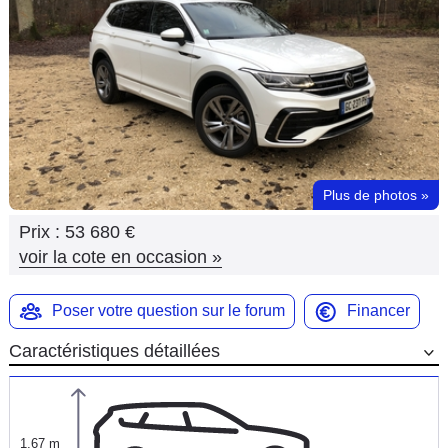
Flottes
Auto
Services
Forum
Plus de photos
»
Moto
Prix :
53 680 €
Marques
voir la cote en occasion
»
Poser votre question sur le forum
Financer
Caractéristiques détaillées
1,67 m