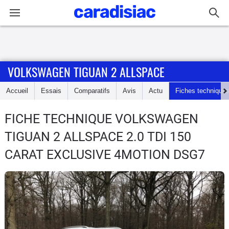
Connexion / Inscription
VOLKSWAGEN TIGUAN 2 ALLSPACE
Accueil
Accueil
Essais
Comparatifs
Avis
Actu
Fiches technique
Actu
FICHE TECHNIQUE VOLKSWAGEN
Essais
TIGUAN 2 ALLSPACE
2.0 TDI 150
Guide
CARAT EXCLUSIVE 4MOTION DSG7
d'achat
Electriques
Utilitaires