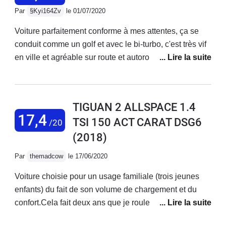
passat. Très imprécis et source d'accident, la detection
Par
§Kyi164Zv
le 01/07/2020
est mauvaise et surtout pas à la hauteur d'une voiture
de ce prix en 2022
Voiture parfaitement conforme à mes attentes, ça se
conduit comme un golf et avec le bi-turbo, c'est très vif
en ville et agréable sur route et autoroute. La boîte
DSG est parfois un peu lente à réagir mais s'apprivoise
vite, en particulier en mode sport. A l'intérieur, c'est
fonctionnel et très sobre en termes de qualité des
TIGUAN 2 ALLSPACE 1.4
matériaux, c'est allemand mais ça n'est pas Audi non
17,4
TSI 150 ACT CARAT DSG6
/20
plus. Au niveau de l'électronique, de l'ordinateur de
(2018)
bord et de la connectivité, il n'y a rien à dire. Le
discover pro est parfait, simple et compatible avec tous
Par
themadcow
le 17/06/2020
les téléphones courants apple et android. Les
systèmes d'aide à la conduite, bon, on aime ou pas.
Voiture choisie pour un usage familiale (trois jeunes
Mais ça fonctionne plutôt bien, même si de temps à
enfants) du fait de son volume de chargement et du
autre, la voiture pile lors d'une manœuvre. Ou pour
confort.Cela fait deux ans que je roule avec et je suis
prévenir un choc, ça c'est plus utile et ça m'a servi une
absolument ravi du Tiguan Allspace. Le véhicule est