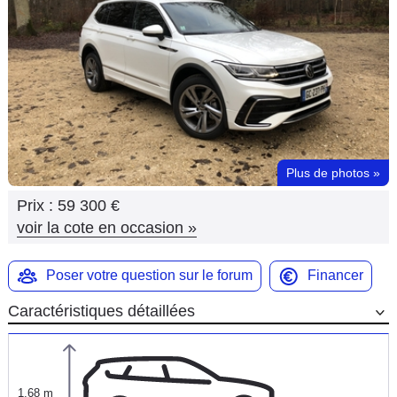
Flottes
Auto
Services
Forum
Plus de photos
»
Moto
Prix :
59 300 €
Marques
voir la cote en occasion
»
Poser votre question sur le forum
Financer
Caractéristiques détaillées
1,68 m