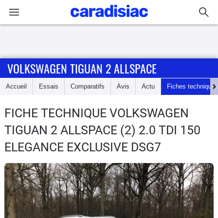
Connexion / Inscription
VOLKSWAGEN TIGUAN 2 ALLSPACE
Accueil
Accueil
Essais
Comparatifs
Avis
Actu
Fiches technique
Actu
FICHE TECHNIQUE VOLKSWAGEN
Essais
TIGUAN 2 ALLSPACE
(2) 2.0 TDI 150
Guide
ELEGANCE EXCLUSIVE DSG7
d'achat
Electriques
Utilitaires