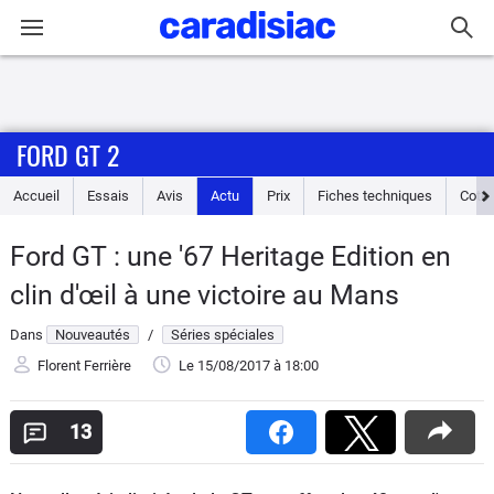
Connexion / Inscription
FORD GT 2
Accueil
Accueil
Essais
Avis
Actu
Prix
Fiches techniques
Cote
Actu
Ford GT : une '67 Heritage Edition en
Essais
clin d'œil à une victoire au Mans
Guide
Dans
Nouveautés
/
Séries spéciales
d'achat
Florent Ferrière
Le 15/08/2017
à 18:00
Electriques
13
Utilitaires