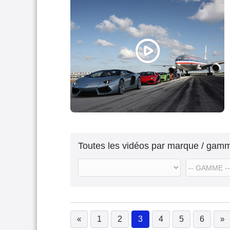
Toutes les vidéos par marque / gam
«
1
2
3
4
5
6
»
(current)