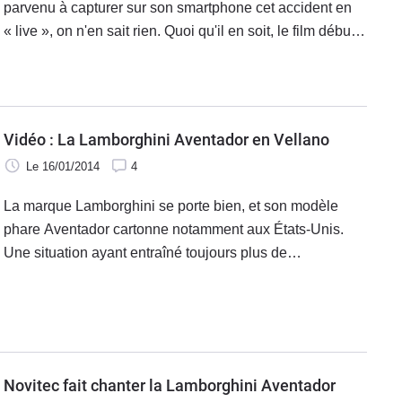
parvenu à capturer sur son smartphone cet accident en
« live », on n'en sait rien. Quoi qu'il en soit, le film débute
sur une Mazda 2 qui entre sur Sloane Street sans
remarquer qu'une Lamborghini Aventador arrive. Ce qui
suit est un crash.
Vidéo : La Lamborghini Aventador en Vellano
Le 16/01/2014
4
La marque Lamborghini se porte bien, et son modèle
phare Aventador cartonne notamment aux États-Unis.
Une situation ayant entraîné toujours plus de
préparateurs à s'intéresser à son cas.
Novitec fait chanter la Lamborghini Aventador