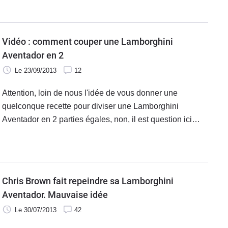
vidéo ci-dessous.
Vidéo : comment couper une Lamborghini
Aventador en 2
Le 23/09/2013
12
Attention, loin de nous l'idée de vous donner une
quelconque recette pour diviser une Lamborghini
Aventador en 2 parties égales, non, il est question ici
d'un crash spectaculairement violent immortalisé par des
caméras de surveillance. Précisons tout de suite que de
cette Lamborghini Aventador qu'il sera difficile de
réparer, il n'est sorti que des personnes indemnes.
Chris Brown fait repeindre sa Lamborghini
Aventador. Mauvaise idée
Le 30/07/2013
42