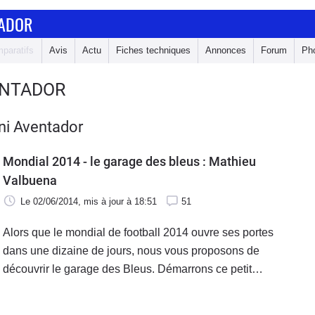
TADOR
paratifs
Avis
Actu
Fiches techniques
Annonces
Forum
Ph
ENTADOR
ni Aventador
Mondial 2014 - le garage des bleus : Mathieu
Valbuena
Le 02/06/2014
, mis à jour
à 18:51
51
Alors que le mondial de football 2014 ouvre ses portes
dans une dizaine de jours, nous vous proposons de
découvrir le garage des Bleus. Démarrons ce petit
panorama avec un amoureux des italiennes, Mathieu
Valbuena.