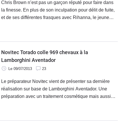
Chris Brown n’est pas un garçon réputé pour faire dans
la finesse. En plus de son inculpation pour délit de fuite,
et de ses différentes frasques avec Rihanna, le jeune
artiste a la chance de rouler dans une Lamborghini
Aventador recouverte
Novitec Torado colle 969 chevaux à la
Lamborghini Aventador
Le 09/07/2013
23
Le préparateur Novitec vient de présenter sa dernière
réalisation sur base de Lamborghini Aventador. Une
préparation avec un traitement cosmétique mais aussi
mécanique via la pose d'un kit « Bi-compresseur ».