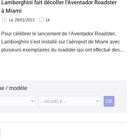
Lamborghini fait décoller l'Aventador Roadster
à Miami
Le 29/01/2013
14
Pour célébrer le lancement de l'Aventador Roadster,
Lamborghini s'est installé sur l'aéroport de Miami avec
plusieurs exemplaires du roadster qui ont effectué des
passages à près de 340 km/h, cheveux au vent bien
entendu.
me / modèle
OK