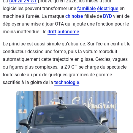
La
Denza Z9 GT
prouve qu’en 2026, les mises à jour
logicielles peuvent transformer une
familiale
électrique
en
machine à fumée. La marque
chinoise
filiale de
BYD
vient de
déployer une mise à jour OTA qui ajoute une fonction pour le
moins inattendue : le
drift
autonome
.
Le principe est aussi simple qu’absurde. Sur l’écran central, le
conducteur dessine une forme, puis la voiture reproduit
automatiquement cette trajectoire en glisse. Cercles, vagues
ou figures plus complexes, la Z9 GT se charge du spectacle
toute seule au prix de quelques grammes de gomme
sacrifiés à la gloire de la
technologie
.