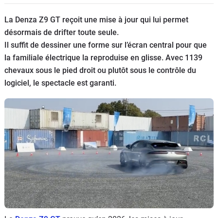
Flottes
La Denza Z9 GT reçoit une mise à jour qui lui permet
Auto
désormais de drifter toute seule.
Il suffit de dessiner une forme sur l’écran central pour que
Services
la familiale électrique la reproduise en glisse. Avec 1139
chevaux sous le pied droit ou plutôt sous le contrôle du
Forum
logiciel, le spectacle est garanti.
Moto
Marques