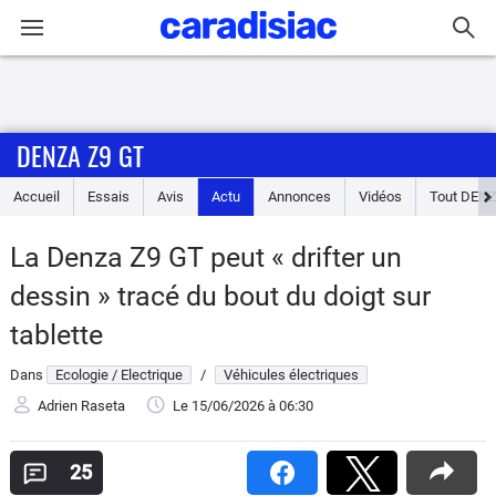
Connexion / Inscription
DENZA Z9 GT
Accueil
Accueil
Essais
Avis
Actu
Annonces
Vidéos
Tout
DEN
Actu
La Denza Z9 GT peut « drifter un
Essais
dessin » tracé du bout du doigt sur
Guide
tablette
d'achat
Dans
Ecologie / Electrique
/
Véhicules électriques
Electriques
Adrien Raseta
Le 15/06/2026
à 06:30
Utilitaires
25