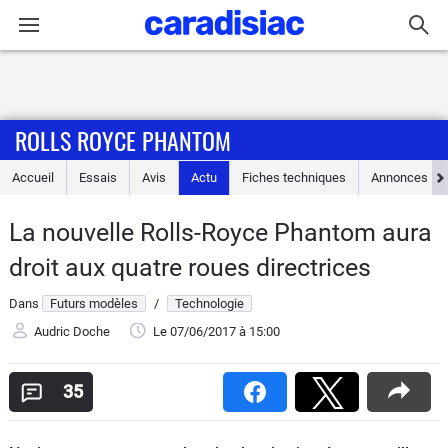
Connexion / Inscription
ROLLS ROYCE PHANTOM
Accueil
Accueil
Essais
Avis
Actu
Fiches techniques
Annonces
Actu
La nouvelle Rolls-Royce Phantom aura
Essais
droit aux quatre roues directrices
Guide
Dans
Futurs modèles
/
Technologie
d'achat
Audric Doche
Le 07/06/2017
à 15:00
Electriques
35
Utilitaires