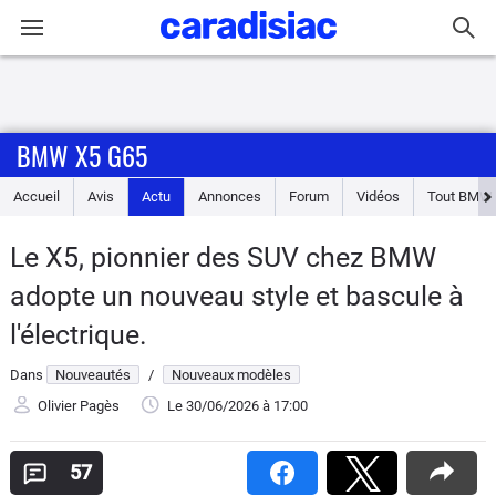
Connexion / Inscription
BMW X5 G65
Accueil
Accueil
Avis
Actu
Annonces
Forum
Vidéos
Tout
BMW
Actu
Le X5, pionnier des SUV chez BMW
Essais
adopte un nouveau style et bascule à
Guide
l'électrique.
d'achat
Dans
Nouveautés
/
Nouveaux modèles
Electriques
Olivier Pagès
Le 30/06/2026
à 17:00
Utilitaires
57