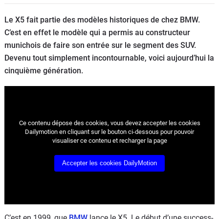
Flottes
Le X5 fait partie des modèles historiques de chez BMW.
Auto
C’est en effet le modèle qui a permis au constructeur
munichois de faire son entrée sur le segment des SUV.
Services
Devenu tout simplement incontournable, voici aujourd’hui la
cinquième génération.
Forum
Moto
Marques
Ce contenu dépose des cookies, vous devez accepter les cookies
Dailymotion en cliquant sur le bouton ci-dessous pour pouvoir
visualiser ce contenu et recharger la page
Accepter les cookies DailyMotion
C’est en 1999, que
BMW
lance le X5. Le début d’une success-