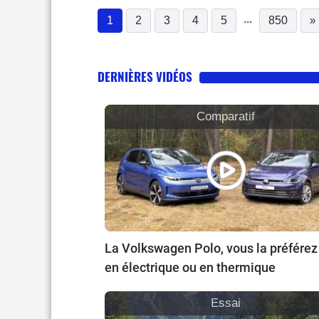
...
1
2
3
4
5
850
»
(current)
DERNIÈRES VIDÉOS
Comparatif
La Volkswagen Polo, vous la préférez
en électrique ou en thermique
Essai