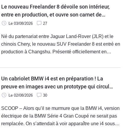
Le nouveau Freelander 8 dévoile son intérieur,
entre en production, et ouvre son carnet de
commandes
Le 03/08/2026
27
Né du partenariat entre Jaguar Land-Rover (JLR) et le
chinois Chery, le nouveau SUV Freelander 8 est entré en
production à Changshu. Présenté officiellement en
septembre, l’ouverture des commandes pourra se faire
courant août d’abord au Moyen-Orient avant d’être
disponible en Europe. Un calendrier qui illustre le
Un cabriolet BMW i4 est en préparation ! La
basculement des priorités constructeurs.
preuve en images avec un prototype qui circule
muni d’un gros camouflage sur les routes
Le 02/08/2026
30
allemandes.
SCOOP – Alors qu’il se murmure que la BMW i4, version
électrique de la BMW Série 4 Gran Coupé ne serait pas
remplacée. On s’attendait à voir apparaître une i4 sous la
forme d’un coupé deux portes. Surprise ! Au lieu d’un