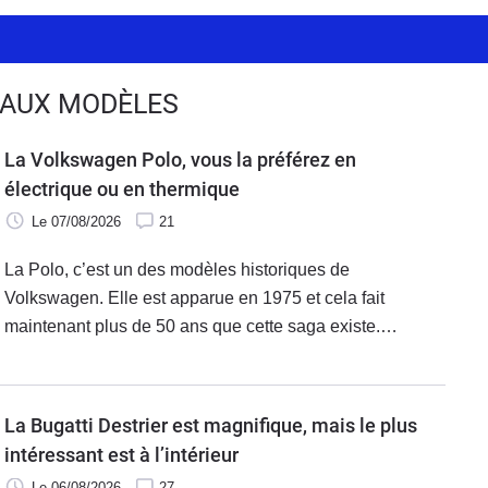
EAUX MODÈLES
La Volkswagen Polo, vous la préférez en
électrique ou en thermique
Le 07/08/2026
21
La Polo, c’est un des modèles historiques de
Volkswagen. Elle est apparue en 1975 et cela fait
maintenant plus de 50 ans que cette saga existe.
Aujourd’hui, elle entre dans une nouvelle ère avec
l’apparition de la première version 100 % électrique
dénommée ID. Polo. Mais, laquelle faut-il choisir entre la
La Bugatti Destrier est magnifique, mais le plus
thermique ou l’électrique ?
intéressant est à l’intérieur
Le 06/08/2026
27