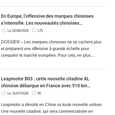
coupé, nos chasseurs de scoop ont découvert une BMW
i4 Cabriolet. Le coupé attendra.
En Europe, l’offensive des marques chinoises
s’intensifie. Les nouveautés chinoises
électriques et hybrides vont déferler sur le
Le 02/08/2026
175
Vieux Continent.
DOSSIER – Les marques chinoises ne se cachent plus
et préparent une offensive à grande échelle pour
conquérir le marché européen. Pour cela, en plus
d’importer un nombre toujours plus grand de nouveaux
modèles, les constructeurs chinois s’allient aux marques
européennes et investissent dans des usines de
Leapmotor B03 : cette nouvelle citadine XL
production en Europe.
chinoise débarque en France avec 510 km
d’autonomie !
Le 31/07/2026
95
Leapmotor a dévoilé en Chine sa toute nouvelle voiture.
Une nouvelle citadine, qui sera commercialisée en