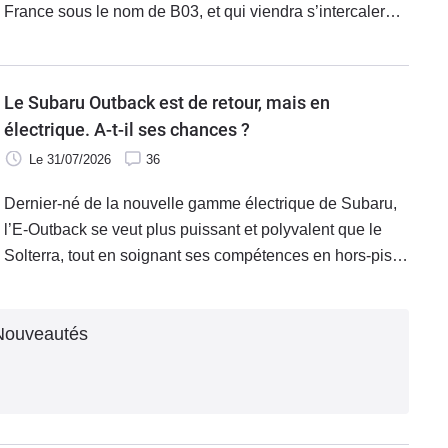
France sous le nom de B03, et qui viendra s’intercaler
entre la légère T03 et le SUV B03X.
Le Subaru Outback est de retour, mais en
électrique. A-t-il ses chances ?
Le 31/07/2026
36
Dernier-né de la nouvelle gamme électrique de Subaru,
l’E-Outback se veut plus puissant et polyvalent que le
Solterra, tout en soignant ses compétences en hors-piste.
Vaut-il son surcoût de 4 000 € ? Réponse avec l’essai de
la version Xperience +.
 Nouveautés