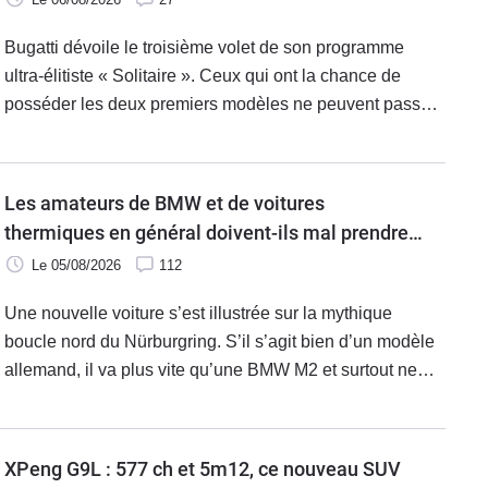
Bugatti dévoile le troisième volet de son programme
ultra-élitiste « Solitaire ». Ceux qui ont la chance de
posséder les deux premiers modèles ne peuvent passer
à côté de cette Destrier. Pourtant, il s’agit d’un
exemplaire unique.
Les amateurs de BMW et de voitures
thermiques en général doivent-ils mal prendre
cette nouvelle ?
Le 05/08/2026
112
Une nouvelle voiture s’est illustrée sur la mythique
boucle nord du Nürburgring. S’il s’agit bien d’un modèle
allemand, il va plus vite qu’une BMW M2 et surtout ne
brûle pas une goutte de carburant.
XPeng G9L : 577 ch et 5m12, ce nouveau SUV