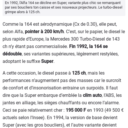
En 1992, l'Alfa 164 se décline en Super, variante plus chic se remarquant
par ses boucliers ton caisse et ses nouveaux projecteurs. Le turbo-diesel
grimpe alors à 125 ch.
Comme la 164 est aérodynamique (Cx de 0.30), elle peut,
selon Alfa,
pointer à 200 km/h
. C’est, sur le papier, le diesel le
plus rapide d’Europe, la Mercedes 300 Turbo-Diesel de 143
ch n’y étant pas commercialisée.
Fin 1992, la 164 se
dédouble
, ses variantes supérieures, légèrement restylées,
adoptant le suffixe
Super
.
A cette occasion, le diesel passe à
125 ch
, mais les
performances n’augmentent pas des masses car le surcroît
de confort et d’insonorisation entraine un surpoids. Il faut
dire que la Super embarque d’emblée la
clim auto
, l’ABS, les
jantes en alliage, les sièges chauffants ou encore l’alarme.
Ceci se paie relativement cher :
195 000 F
en 1993 (49 500 €
actuels selon l'Insee). En 1994, la version de base devient
Super (avec les gros boucliers), et l’autre variante devient