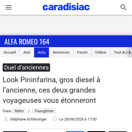
Connexion / Inscription
ALFA ROMEO 164
Accueil
Accueil
Avis
Actu
Annonces
Forum
Vidéos
Tout
ALFA
Actu
Duel d’anciennes
Essais
Look Pininfarina, gros diesel à
Guide
l’ancienne, ces deux grandes
d'achat
voyageuses vous étonneront
Electriques
Dans
Rétro
/
Youngtimer
Stéphane Schlesinger
Le 28/06/2026
à 17:00
Utilitaires