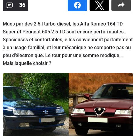
36
Flottes
Auto
Mues par des 2,5 l turbo-diesel, les Alfa Romeo 164 TD
Services
Super et Peugeot 605 2.5 TD sont encore performantes.
Spacieuses et confortables, elles conviennent parfaitement
Forum
à un usage familial, et leur mécanique ne comporte pas ou
peu d’électronique. Le tour pour une somme modique…
Moto
Mais laquelle choisir ?
Marques