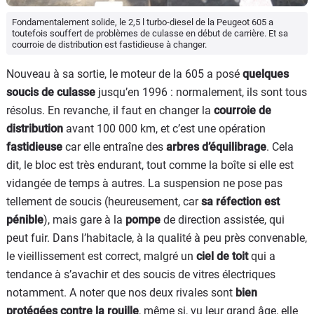
Fondamentalement solide, le 2,5 l turbo-diesel de la Peugeot 605 a
toutefois souffert de problèmes de culasse en début de carrière. Et sa
courroie de distribution est fastidieuse à changer.
Nouveau à sa sortie, le moteur de la 605 a posé
quelques
soucis de culasse
jusqu’en 1996 : normalement, ils sont tous
résolus. En revanche, il faut en changer la
courroie de
distribution
avant 100 000 km, et c’est une opération
fastidieuse
car elle entraîne des
arbres d’équilibrage
. Cela
dit, le bloc est très endurant, tout comme la boîte si elle est
vidangée de temps à autres. La suspension ne pose pas
tellement de soucis (heureusement, car
sa réfection est
pénible
), mais gare à la
pompe
de direction assistée, qui
peut fuir. Dans l’habitacle, à la qualité à peu près convenable,
le vieillissement est correct, malgré un
ciel de toit
qui a
tendance à s’avachir et des soucis de vitres électriques
notamment. A noter que nos deux rivales sont
bien
protégées contre la rouille
, même si, vu leur grand âge, elle