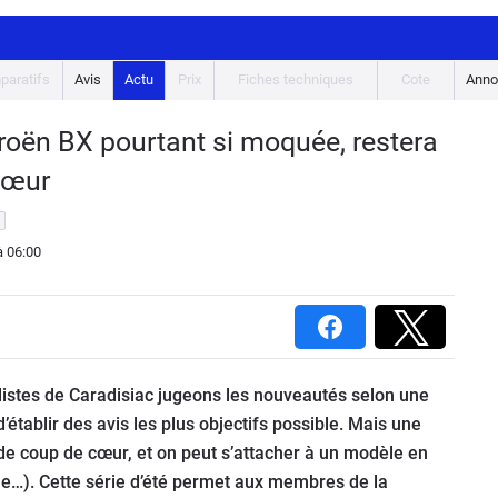
paratifs
Avis
Actu
Prix
Fiches techniques
Cote
Anno
troën BX pourtant si moquée, restera
cœur
 06:00
alistes de Caradisiac jugeons les nouveautés selon une
’établir des avis les plus objectifs possible. Mais une
n de coup de cœur, et on peut s’attacher à un modèle en
ue…). Cette série d’été permet aux membres de la