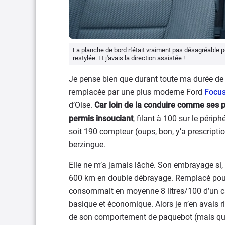
La planche de bord n'était vraiment pas désagréable
restylée. Et j'avais la direction assistée !
Je pense bien que durant toute ma durée de p
remplacée par une plus moderne Ford
Focu
d’Oise.
Car loin de la conduire comme ses p
permis insouciant
, filant à 100 sur le périp
soit 190 compteur (oups, bon, y’a prescriptio
berzingue.
Elle ne m’a jamais lâché. Son embrayage si, s
600 km en double débrayage. Remplacé pour 
consommait en moyenne 8 litres/100 d’un carb
basique et économique. Alors je n’en avais 
de son comportement de paquebot (mais quel 