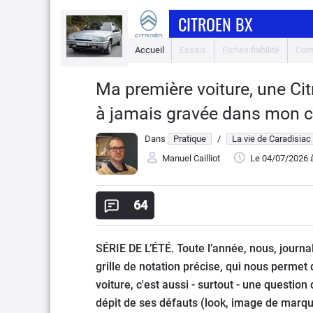
CITROEN BX
Accueil
Essais
Fiches fiabilité
Com
Ma première voiture, une Ci
à jamais gravée dans mon 
Dans
Pratique
/
La vie de Caradisiac
Manuel Cailliot
Le 04/07/2026
à
64
SÉRIE DE L’ÉTÉ. Toute l’année, nous, journ
grille de notation précise, qui nous permet d
voiture, c'est aussi - surtout - une questio
dépit de ses défauts (look, image de marq