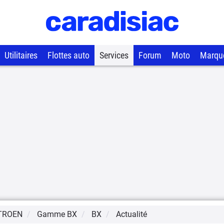
Utilitaires
Flottes auto
Services
Forum
Moto
Marqu
TROEN
Gamme
BX
BX
Actualité