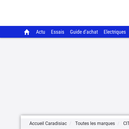
Actu
Essais
Guide d'achat
Electriques
Accueil Caradisiac
Toutes les marques
CI