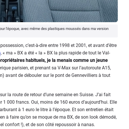
 pour l'époque, avec même des plastiques moussés dans ma version
ossession, c’est-à-dire entre 1998 et 2001, et avant d’être
s
, « ma » BX a été « la » BX la plus rapide de tout le Val-
ropriétaires habituels, je la menais comme un jeune
hérique parisien, et prenant sa V-Max sur l’autoroute A15,
n) avant de débouler sur le pont de Gennevilliers à tout
ur la route de retour d’une semaine en Suisse. J’ai fait
1 000 francs. Oui, moins de 160 euros d’aujourd’hui. Elle
urant à 1 euro le litre à l’époque. Et son entretien était
rien à faire qu’on se moque de ma BX, de son look démodé,
confort !), et de son côté repoussoir à nanas.