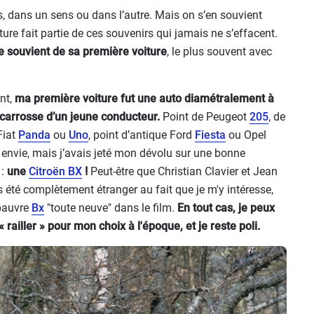
, dans un sens ou dans l’autre. Mais on s’en souvient
ture fait partie de ces souvenirs qui jamais ne s’effacent.
e souvient de sa première voiture
, le plus souvent avec
ant,
ma première voiture fut une auto diamétralement à
 carrosse d’un jeune conducteur.
Point de Peugeot
205
, de
Fiat
Panda
ou
Uno
, point d’antique Ford
Fiesta
ou Opel
 envie, mais j’avais jeté mon dévolu sur une bonne
 :
une
Citroën BX
!
Peut-être que Christian Clavier et Jean
 été complètement étranger au fait que je m'y intéresse,
 pauvre
Bx
"toute neuve" dans le film.
En tout cas, je peux
railler » pour mon choix à l'époque, et je reste poli.