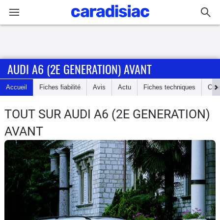
Connexion / Inscription
AUDI A6 (2E GENERATION) AVANT
Accueil
Accueil
Fiches fiabilité
Avis
Actu
Fiches techniques
Cot
Actu
TOUT SUR AUDI A6 (2E GENERATION)
Essais
AVANT
Guide
d'achat
Electriques
Utilitaires