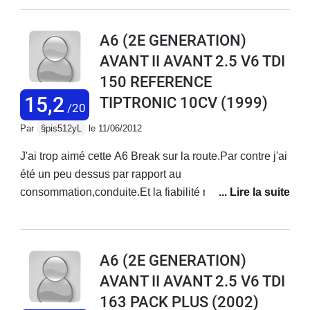
des .... sont rentre chez moi a 1 h du mat pour me voler
les clees. C'etait en 2001 et c'est ce qu'on appelle un
A6 (2E GENERATION)
homejacking.Les flics m'ont explique que c'etait normal
AVANT II AVANT 2.5 V6 TDI
quand on a une audi...tous les mecs qui en avait une
150 REFERENCE
dans le village ont connu la meme histoire, donc j'ai
change pour une Touran, puis une Passat par ailleur
15,2
TIPTRONIC 10CV
(1999)
/20
excellentes aussi, mais qui n'offrent pas le meme
Par
§pis512yL
le 11/06/2012
niveau de plaisir.Donc le seul probleme de cette
voiture, c'est qu'a l'epoque, elle etait tellement bien
J'ai trop aimé cette A6 Break sur la route.Par contre j'ai
qu'on pouvait subir ce type d'aventure...a Lyon.
été un peu dessus par rapport au
consommation,conduite.Et la fiabilité rien à
dire.Frenchement je suis très content pour cette bête.Et
j'ai mon cousin qui à eu la A6 de 2010.Et on a fait
conduire les deux differenment.Y'a pas grand chose.
A6 (2E GENERATION)
AVANT II AVANT 2.5 V6 TDI
163 PACK PLUS
(2002)