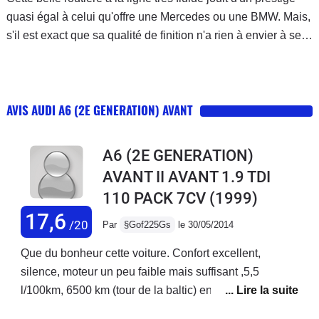
quasi égal à celui qu'offre une Mercedes ou une BMW. Mais,
s'il est exact que sa qualité de finition n'a rien à envier à ses
deux concurrentes allemandes, elle a en revanche été
affublée durant sa carrière de nombreux défauts techniques,
qui peuvent franchement faire hésiter au moment de l'achat.
AVIS AUDI A6 (2E GENERATION) AVANT
Le tout est de bien cerner les versions touchées, ainsi que
les années sensibles : car il existe des modèles de cette
génération d'A6 qui bénéficient pleinement de la qualité de
A6 (2E GENERATION)
construction attachée à la marque, sans pâtir des défauts
AVANT II AVANT 1.9 TDI
rencontrés en cours de carrière. L'offre est essentiellement
110 PACK 7CV
(1999)
concentrée sur les modèles diesel.
17,6
/20
Par
§Gof225Gs
le 30/05/2014
Que du bonheur cette voiture. Confort excellent,
silence, moteur un peu faible mais suffisant ,5,5
l/100km, 6500 km (tour de la baltic) en 12 joirs sans
probleme...jamais aucun probleme jusqu'au jour ou