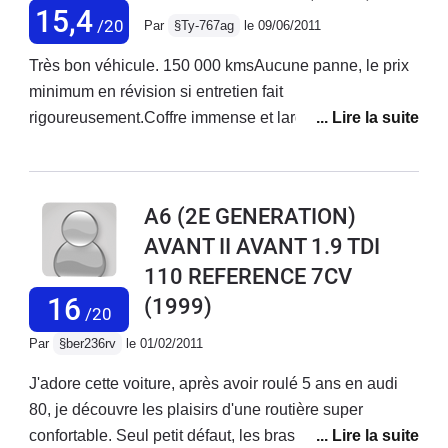
15,4
/20
Par
§Ty-767ag
le 09/06/2011
Très bon véhicule. 150 000 kmsAucune panne, le prix
minimum en révision si entretien fait
rigoureusement.Coffre immense et largement suffisant
pour une famille de 5 personnes.
A6 (2E GENERATION)
AVANT II AVANT 1.9 TDI
110 REFERENCE 7CV
16
(1999)
/20
Par
§ber236rv
le 01/02/2011
J'adore cette voiture, après avoir roulé 5 ans en audi
80, je découvre les plaisirs d'une routière super
confortable. Seul petit défaut, les bras de suspensions