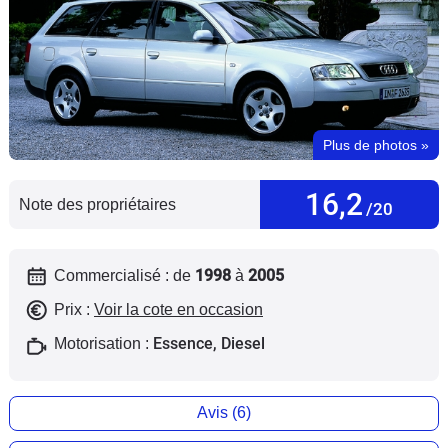
Flottes
Auto
Services
Plus de photos
»
Forum
16,2
Moto
Note des propriétaires
/20
Marques
1998
2005
Commercialisé : de
à
Prix :
Voir la cote en occasion
Essence, Diesel
Motorisation :
Avis (6)