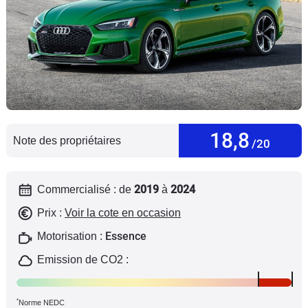
Flottes
Auto
Services
Forum
18,8
Moto
Note des propriétaires
/20
Marques
2019
2024
Commercialisé : de
à
Prix :
Voir la cote en occasion
Essence
Motorisation :
Emission de CO2 :
*
Norme NEDC