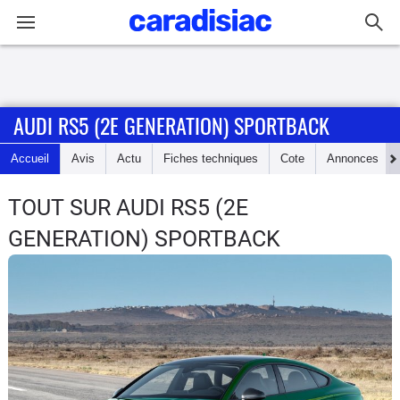
Connexion / Inscription
AUDI RS5 (2E GENERATION) SPORTBACK
Accueil
Accueil
Avis
Actu
Fiches techniques
Cote
Annonces
Actu
TOUT SUR AUDI RS5 (2E
Essais
GENERATION) SPORTBACK
Guide
d'achat
Electriques
Utilitaires