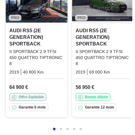
PRO
PRO
AUDI RS5 (2E
AUDI RS5 (2E
GENERATION)
GENERATION)
SPORTBACK
SPORTBACK
II SPORTBACK 2.9 TFSI
II SPORTBACK 2.9 TFSI
450 QUATTRO TIPTRONIC
450 QUATTRO TIPTRONIC
8
8
2019
40 800 Km
Automatique
Essence
2019
69 000 Km
Automatiq
64 900 €
56 950 €
Offre équitable
Bonne affaire
Garantie 6 mois
Garantie 12 mois