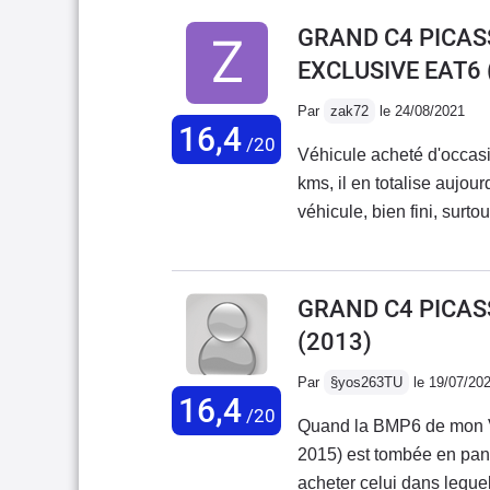
mesquineries (comme tous
GRAND C4 PICASS
libres ne fonctionne qu'a
EXCLUSIVE EAT6
clim (uniquement aératio
sont pas entrebaillables-
Par
zak72
le 24/08/2021
16,4
ouvrantesmalgré ces défa
/20
Véhicule acheté d'occas
je la conseille vivement.
kms, il en totalise aujou
véhicule, bien fini, surto
intérieur comme extérieu
Jade de 2010 est flagrant
cet immense pare-brise, e
GRAND C4 PICASSO
dans un Espace 4. L'assi
(2013)
deuxième rangée où je tr
des enfants. Ce qui expl
Par
§yos263TU
le 19/07/20
16,4
fauteuil relax avec la fo
/20
Quand la BMP6 de mon V
confort de ce véhicule e
2015) est tombée en panne , je me suis résigné à le vendre à 297 674km pour
Grand C4, avec le Park as
acheter celui dans lequel 