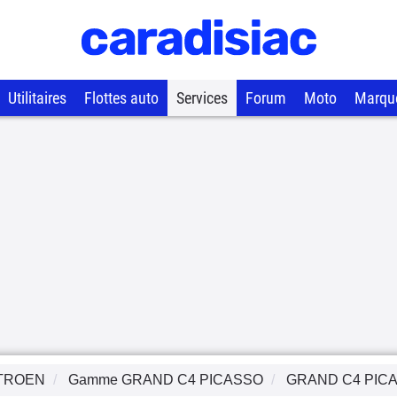
Utilitaires
Flottes auto
Services
Forum
Moto
Marqu
TROEN
Gamme
GRAND C4 PICASSO
GRAND C4 PICA