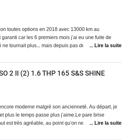
ur route , une fois lancée...
ion toutes options en 2018 avec 13000 km au
aranti car les 6 premiers mois j'ai eu une fuite de
ui ne tournait plus... mais depuis pas de panne. C'est
able pour les 5 passagers avant. Les 2 places au
ieuses malgré tout mais ça reste des places d'appoint.
té passager et le massage de dos (pack lounge) est un
 2 II (2) 1.6 THP 165 S&S SHINE
es chauffants sont agréables. C'est un véhicule lourd
ec un bon couple. Les jantes eoles 18 pouces enlèvent
rayon de braquage mais sont magnifiques. Côté style il
1
epuis sa sortie mais il est très bien. A noter qu'il ne
, encore moderne malgré son ancienneté. Au départ, je
utoroute.
et plus le temps passe plus j'aime.Le pare brise
aut est très agréable, au point qu'on ne comprend pas
n'en soient pas équipéesUne des dernières voiture
 utilitaires reconvertis), et encore, on y trouve quelques