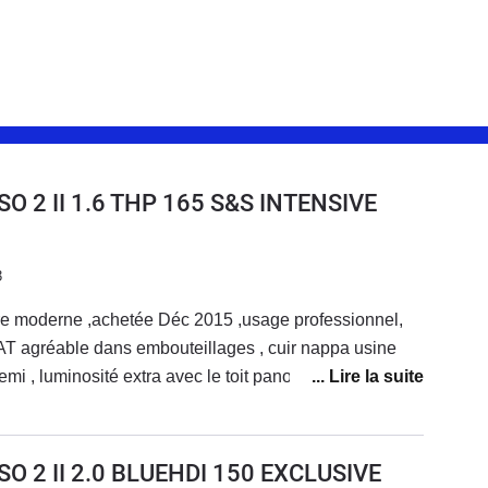
O 2 II 1.6 THP 165 S&S INTENSIVE
3
re moderne ,achetée Déc 2015 ,usage professionnel,
AT agréable dans embouteillages , cuir nappa usine
emi , luminosité extra avec le toit panoramique .Seul
servoir essence changé a 4 ans et 52000km ( problème
it 500 euros tout de meme
ontins arrières a éviter pour de longs trajets.Très
O 2 II 2.0 BLUEHDI 150 EXCLUSIVE