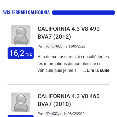
AVIS FERRARI CALIFORNIA
CALIFORNIA 4.3 V8 490
BVA7
(2012)
Par
§Chr076Ub
le 13/05/2022
16,2
/20
Afin de me rassurer j'ai consulté toutes
les informations disponibles sur ce
véhicule puis je me suis lancé.J'ai
acheté en concession une Ferrari
California +30 (soit le modèle 490) en
mars de cette année. Modèle de 2012
CALIFORNIA 4.3 V8 460
avec moins de 71000km au compteur,
BVA7
(2010)
toujours entretenu chez Ferrari et avec
une garantie Ferrari Approved.Sur de
Par
§Did032yx
le 06/02/2022