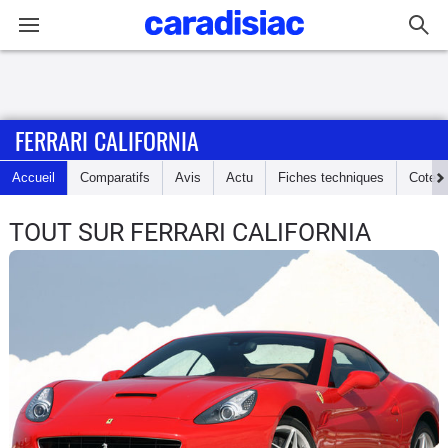
Connexion / Inscription
FERRARI CALIFORNIA
Accueil
Accueil
Comparatifs
Avis
Actu
Fiches techniques
Cote
Actu
TOUT SUR FERRARI CALIFORNIA
Essais
Guide
d'achat
Electriques
Utilitaires