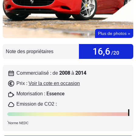
Flottes
Auto
Services
Plus de photos
»
Forum
16,6
Note des propriétaires
/20
Moto
2008
2014
Commercialisé : de
à
Marques
Prix :
Voir la cote en occasion
Essence
Motorisation :
Emission de CO2 :
*
Norme NEDC