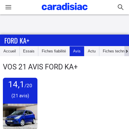
Connexion / Inscription
FORD KA+
Accueil
Accueil
Essais
Fiches fiabilité
Avis
Actu
Fiches techniq
Actu
VOS
21
AVIS
FORD KA+
Essais
14,1
Guide
/20
d'achat
(21 avis)
Electriques
Utilitaires