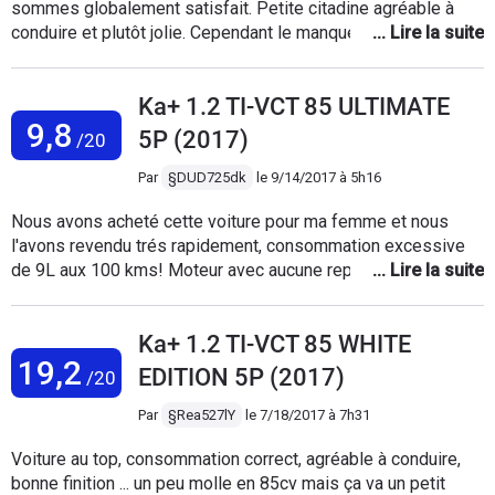
sommes globalement satisfait. Petite citadine agréable à
ce modele de voiture. Parcontre c'est vrai que cette voiture
conduire et plutôt jolie. Cependant le manque d'option est à
est un peu lente d'accélération sur autoroute mais j'arrive a
déplorer pas de toit, pas de fermeture automatique ni
tout de même m'insérer et a doubler des véhicules. Quand
allumage automatique des feux, le système d'ouverture du
elle est bien lancer elle a quand memd de la pêche elle est
Ka+ 1.2 TI-VCT 85 ULTIMATE
coffre n'est pas idéal. La KA+ possède 85 chevaux sur le
surtout agréable a conduire en ville surtout pour se garer le
9,8
papier mais paraît en posséder 65. C'est vraiment dommage
pack parking c'edt un gros plus .
5P (2017)
/20
car c'est un très beau véhicule.
Par
§DUD725dk
le
9/14/2017 à 5h16
Nous avons acheté cette voiture pour ma femme et nous
l'avons revendu trés rapidement, consommation excessive
de 9L aux 100 kms! Moteur avec aucune reprise, finition
intérieur vraiment médiocre avec des plastiques mal ajustés.
Pas de barres de toit pour cette voiture ! Nous l'avons fait
Ka+ 1.2 TI-VCT 85 WHITE
reprendre pour une Toyota Aygo et ne regrettons vraiment
19,2
pas !
EDITION 5P (2017)
/20
Par
§Rea527lY
le
7/18/2017 à 7h31
Voiture au top, consommation correct, agréable à conduire,
bonne finition ... un peu molle en 85cv mais ça va un petit