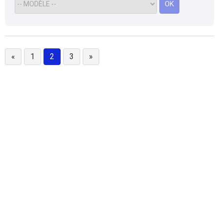
OK
«
1
2
3
»