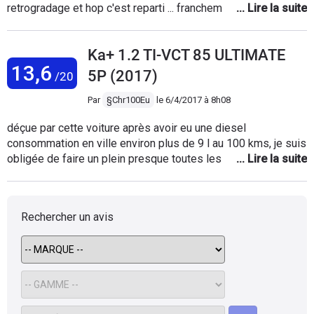
retrogradage et hop c'est reparti ... franchement top pour une
5 portes, bonne finition, bien équipée. Juste le GPS n'est pas
présent même en option . Dommage ! Avant j'avais une fiesta
Ka+ 1.2 TI-VCT 85 ULTIMATE
v en 68 cv diesel.... je la regrette uniquement pour sa
13,6
consommation.
5P (2017)
/20
Par
§Chr100Eu
le
6/4/2017 à 8h08
déçue par cette voiture après avoir eu une diesel
consommation en ville environ plus de 9 l au 100 kms, je suis
obligée de faire un plein presque toutes les semaines, j'ai
été voir mon concessionnaire à environ 4000 kms il m'a dit
qu'il fallait attendre la je suis à 8500 kms toujours pareil, sur
route 6 l 4 pas de répondant lorsqu'on doit doubler ou
Rechercher un avis
démarrer point positif : 5 vrais places silencieuse