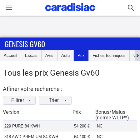
Connexion / Inscription
GENESIS GV60
Accueil
Accueil
Essais
Avis
Actu
Prix
Fiches techniques
Cot
Actu
Tous les prix Genesis Gv60
Essais
Affiner votre recherche :
Guide
d'achat
Filtrer
Trier
Version
Prix
Bonus/Malus
Electriques
(norme WLTP*)
229 PURE 84 KWH
54 200 €
NC
Utilitaires
318 AWD PREMIUM 84 KWH
64 100 €
NC