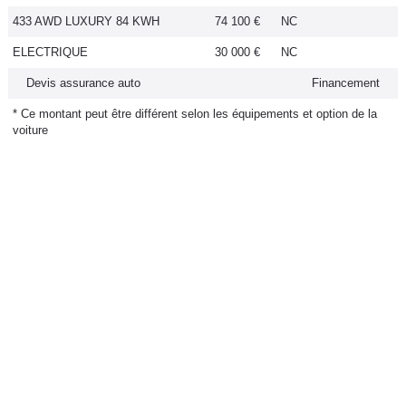
Flottes
433 AWD LUXURY 84 KWH
74 100 €
NC
Auto
ELECTRIQUE
30 000 €
NC
Devis assurance auto
Financement
Services
* Ce montant peut être différent selon les équipements et option de la
voiture
Forum
Moto
Marques