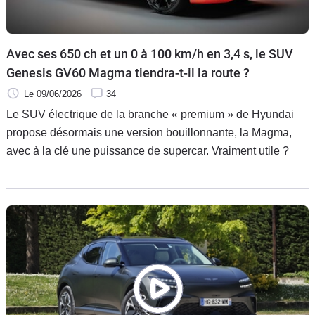
Flottes
Auto
Avec ses 650 ch et un 0 à 100 km/h en 3,4 s, le SUV
Services
Genesis GV60 Magma tiendra-t-il la route ?
Le 09/06/2026
34
Forum
Le SUV électrique de la branche « premium » de Hyundai
propose désormais une version bouillonnante, la Magma,
Moto
avec à la clé une puissance de supercar. Vraiment utile ?
Marques