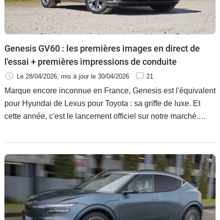
Genesis GV60 : les premières images en direct de
l'essai + premières impressions de conduite
Le 28/04/2026
, mis à jour
le 30/04/2026
21
Marque encore inconnue en France, Genesis est l'équivalent
pour Hyundai de Lexus pour Toyota : sa griffe de luxe. Et
cette année, c'est le lancement officiel sur notre marché.
Avec 3 modèles, dont le plus prometteur en termes de
ventes est le GV60, un SUV Coupé compact 100 %
électrique, qui s'affiche à partir de 54 200 €. Voici nos
premières images en direct de l'essai de la version d'entrée
de gamme 229 ch Pure.