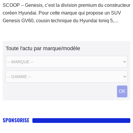
SCOOP – Genesis, c’est la division premium du constructeur
coréen Hyundai. Pour cette marque qui propose un SUV
Genesis GV60, cousin technique du Hyundai Ioniq 5,
Hyundai va lui donner la possibilité de disposer de modèles
hautes performances et, à l’image du Hyundai Ioniq 5 N,
Genesis va lancer prochainement son Genesis GV60
Toute l'actu par marque/modèle
Magma.
OK
SPONSORISE