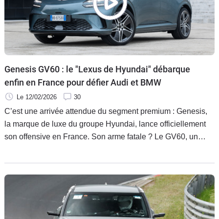
Genesis GV60 : le "Lexus de Hyundai" débarque
enfin en France pour défier Audi et BMW
Le 12/02/2026
30
C’est une arrivée attendue du segment premium : Genesis,
la marque de luxe du groupe Hyundai, lance officiellement
son offensive en France. Son arme fatale ? Le GV60, un
SUV coupé 100 % électrique au design audacieux. Entre sa
recharge ultra-rapide en 18 minutes, sa technologie de
reconnaissance faciale et un tarif estimé autour de 50 000 €,
le nouveau venu coréen a-t-il les moyens de bousculer la
hiérarchie allemande ?