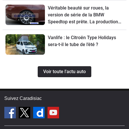
Véritable beauté sur roues, la
version de série de la BMW
Speedtop est prête. La production
de ce break de chasse sera limitée à
70 exemplaires.
Vanlife : le Citroën Type Holidays
sera-t-il le tube de l’été ?
Voir toute l'actu auto
Suivez Caradisiac