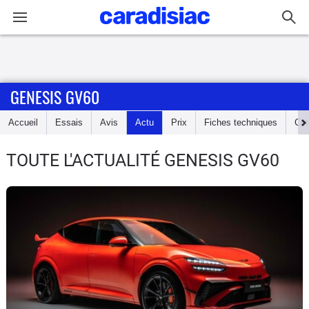
Connexion / Inscription
GENESIS GV60
Accueil
Accueil
Essais
Avis
Actu
Prix
Fiches techniques
Cot
Actu
TOUTE L'ACTUALITÉ GENESIS GV60
Essais
Guide
d'achat
Electriques
Utilitaires