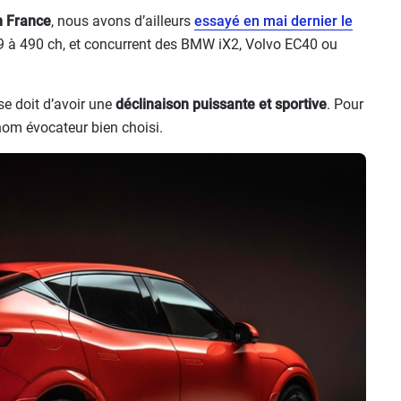
n France
, nous avons d’ailleurs
essayé en mai dernier le
29 à 490 ch, et concurrent des BMW iX2, Volvo EC40 ou
se doit d’avoir une
déclinaison puissante et sportive
. Pour
nom évocateur bien choisi.