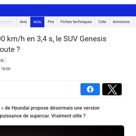
aratifs
Avis
Actu
Prix
Fiches techniques
Cote
Annonces
00 km/h en 3,4 s, le SUV Genesis
oute ?
ons
 18:00
m » de Hyundai propose désormais une version
puissance de supercar. Vraiment utile ?