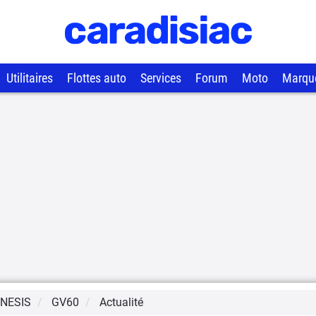
Utilitaires
Flottes auto
Services
Forum
Moto
Marqu
NESIS
GV60
Actualité