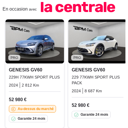
En occasion
avec
PRO
PRO
GENESIS GV60
GENESIS GV60
229H 77KWH SPORT PLUS
229 77KWH SPORT PLUS
PACK
2024
2 812 Km
Automatique
Electric
2024
8 687 Km
Automatiqu
52 980 €
52 980 €
Au-dessus du marché
Garantie 24 mois
Garantie 24 mois