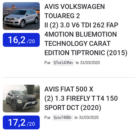
AVIS VOLKSWAGEN
TOUAREG 2
II (2) 3.0 V6 TDI 262 FAP
4MOTION BLUEMOTION
16,2
/20
TECHNOLOGY CARAT
EDITION TIPTRONIC
(2015)
Par
§Tot143Nn
le 31/03/2020
AVIS FIAT 500 X
(2) 1.3 FIREFLY T T4 150
SPORT DCT
(2020)
Par
§zio748Br
le 31/03/2020
17,2
/20