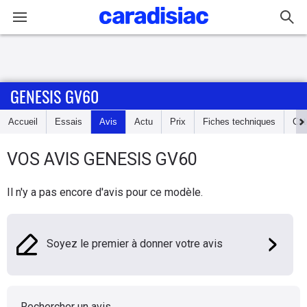
Connexion / Inscription
GENESIS GV60
Accueil
Accueil
Essais
Avis
Actu
Prix
Fiches techniques
Cot
Actu
VOS AVIS
GENESIS
GV60
Essais
Il n'y a pas encore d'avis pour ce modèle.
Guide
d'achat
Soyez le premier à donner votre avis
Electriques
Utilitaires
Rechercher un avis