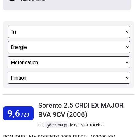
Sorento 2.5 CRDI EX MAJOR
9,6
BVA 9CV (2006)
/20
Par
§dec180Qg
le
8/17/2010 à 6h22