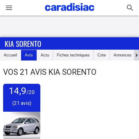
Connexion / Inscription
KIA SORENTO
Accueil
Accueil
Avis
Actu
Fiches techniques
Cote
Annonces
Actu
VOS
21
AVIS
KIA SORENTO
Essais
14,9
Guide
/20
d'achat
(21 avis)
Electriques
Utilitaires