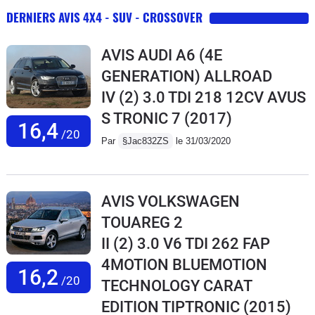
DERNIERS AVIS 4X4 - SUV - CROSSOVER
AVIS AUDI A6 (4E
GENERATION) ALLROAD
IV (2) 3.0 TDI 218 12CV AVUS
S TRONIC 7
(2017)
16,4
/20
Par
§Jac832ZS
le 31/03/2020
AVIS VOLKSWAGEN
TOUAREG 2
II (2) 3.0 V6 TDI 262 FAP
4MOTION BLUEMOTION
16,2
/20
TECHNOLOGY CARAT
EDITION TIPTRONIC
(2015)