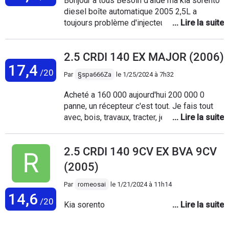
Bonjour a tous Besoin d'aide ma kia sorento
diesel boîte automatique 2005 2,5L a
toujours problème d'injecteur, Je change 01
ou 02 injecteurs tout les semaines.
2.5 CRDI 140 EX MAJOR (2006)
17,4
/20
Par
§spa666Za
le
1/25/2024 à 7h32
Acheté a 160 000 aujourd'hui 200 000 0
panne, un récepteur c'est tout. Je fais tout
avec, bois, travaux, tracter, je suis aller en
Espagne avec. Franchement c'est fiable
c'est robuste, j'adore cette voiture. Conso
2.5 CRDI 140 9CV EX BVA 9CV
10/11l Entretien c'est raisonnable. Pas de
problème de crépine pour moi.
(2005)
Par
romeosai
le
1/21/2024 à 11h14
14,6
/20
Kia sorento