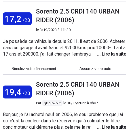
Sorento 2.5 CRDI 140 URBAN
17,2
RIDER (2006)
/20
le
3/19/2023 à 11h30
Je possède ce véhicule depuis 2011, il est de 2006. Acheter
dans un garage il avait 5ans et 92000kms prix 10000€. Là il a
17 ans et 290000. j'ai fait changer l'embrayage a 250000 et là
je viens de faire changer les injecteurs. Je suis très satisfait
de ce véhicule, il est fiable et robuste. Je tracte une
Simulez votre financement
Assurez votre auto
remorque de 3,5 tonnes et 6,5 ml sans problème.exellent
véhicule.
Sorento 2.5 CRDI 140 URBAN
19,4
RIDER (2006)
/20
Par
§Boi526Ft
le
10/15/2022 à 8h07
Bonjour, je l'ai acheté neuf en 2006, le seul problème que j'ai
eu, c'est la couleur dans le réservoir qui à colmater le filtre,
donc moteur qui démarre plus, cela me la refait deux fois, on