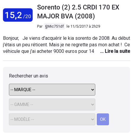
peinture, en noire mat..Très joli. Coffre d'un bon volume. La
Sorento (2) 2.5 CRDI 170 EX
finition intérieure est appréciable, sauf qu'en 2007 le GPS
15,2
n'existé pas.
MAJOR BVA (2008)
/20
Par
§Mic751df
le
11/5/2017 à 2h29
Bonjour, Je viens d'acquérir le kia sorento de 2008. Au début
j'étais un peu réticent. Mais je ne regrette pas mon achat ! Ce
véhicule que j'ai acheter 9000 euros pour 146 milles km, est
visuellement superbe. On sens que c'est du costaud, une
fois au volant. Il y a tout de même quelques point négatif. -
suspension trop chamalot ! Ca peux être parfois pénible. -
Rechercher un avis
Le manque de concessions Kia ! Dans ma ville, il n'y en a
qu'un. L'autre est à 1h de route. - une consommation un peu
élevé. ( 90 euros = 600 km environs en roulant tranquille) Je
ne regrette pas du tout mon achat ! :)
OK