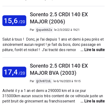
nettoie le filtre et c'est reparti. J'adore son confort, ça facilité
de conduite, qu'il passe partout, son espace intérieur. Rien eu
Sorento 2.5 CRDI 140 EX
comme autre problème avec. Je n'en changerais pas. Il me
15,6
comble tous les jours. C'est une excellente marque et très
MAJOR (2006)
/20
fiable. Je le recommande sans hésitation.
Par
§spa666Za
le
2/3/2022 à 1h21
Salut à tous ! Donc, je l'ai depuis 1 ans et demi à peu près et
sincèrement aucun regret ! je fait du bois, donc passage en
pâture, forêt et nickel ! J'ai tracté des remorques blindées !
Depuis bientôt 2 ans aucun problème, pour moi très fiable.
Après sa consomme forcément, un 2.5 ajouté au poids du
Sorento 2.5 CRDI 140 EX
4x4 ça me semble logique, sinon autant acheter une clio les
17,4
amis ! (pour ce qui s'en pleignent) Moi je recommande
MAJOR BVA (2003)
/20
grandement ce véhicule, tant pour un usage quotidien, que off
road ! a+
Par
§Chr872dL
le
6/16/2020 à 1h15
Acheté il y a 1 an et demi a 290000 km et à ce jour
315000km aucun soucis très content de ce véhicule juste un
petit bruit de grincement au franchissement des
ralentisseurs je pense aux amortisseurs fatigués si