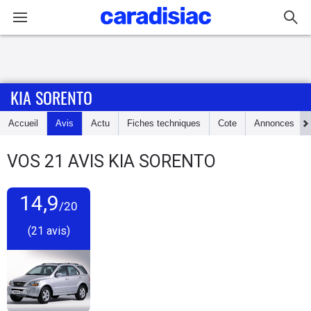
Connexion / Inscription
KIA SORENTO
Accueil
Accueil
Avis
Actu
Fiches techniques
Cote
Annonces
Actu
VOS
21
AVIS
KIA SORENTO
Essais
14,9
Guide
/20
d'achat
(21 avis)
Electriques
Utilitaires