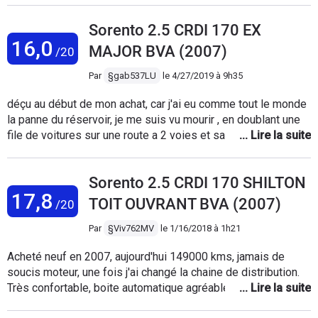
quelqu'un peut me confirmer, conduite très douce et agréable,
Sorento 2.5 CRDI 170 EX
un peu mou en reprise mais vu le poids 2t normal,
16,0
consommation raisonnable pour ce type véhicule, juste de l
MAJOR BVA (2007)
/20
entretien courant jusqu'à présent
Par
§gab537LU
le
4/27/2019 à 9h35
déçu au début de mon achat, car j'ai eu comme tout le monde
la panne du réservoir, je me suis vu mourir , en doublant une
file de voitures sur une route a 2 voies et sans accotement ,
un camion arrivant en face de moi, le moteur c'est arreté, je
ne vous raconte pas la frayeur, j'ai réussit a repartir en roulant
Sorento 2.5 CRDI 170 SHILTON
a 40km/h , puis en me renseignant sur cette panne, kia m'a
17,8
demandé 800€ pour changer le réservoir qu'il non pas voulu
TOIT OUVRANT BVA (2007)
/20
prendre en garantie, j'ai nettoyé le réservoir, entouré le filtre
du plongeur avec un bas de femme et depuis je ne suis
Par
§Viv762MV
le
1/16/2018 à 1h21
jamais retombé en panne, aujourd'hui j'ai passé les
Acheté neuf en 2007, aujourd'hui 149000 kms, jamais de
100.000kms et j'en suis enchanté, une vraie merveille 12 ans
soucis moteur, une fois j'ai changé la chaine de distribution.
et jamais aucun problèmes , c'est un véhicule très puissant
Très confortable, boite automatique agréable, consommation
pour tracter et très doux a rouler pour un 4x4, sa
très correcte. Vraiment satisfait. Je viens de refaire la
consommation de 10 a 12 litres avec la remorque(2tonnes)