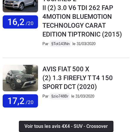
II (2) 3.0 V6 TDI 262 FAP
4MOTION BLUEMOTION
16,2
/20
TECHNOLOGY CARAT
EDITION TIPTRONIC
(2015)
Par
§Tot143Nn
le 31/03/2020
AVIS FIAT 500 X
(2) 1.3 FIREFLY T T4 150
SPORT DCT
(2020)
Par
§zio748Br
le 31/03/2020
17,2
/20
Voir tous les avis 4X4 - SUV - Crossover