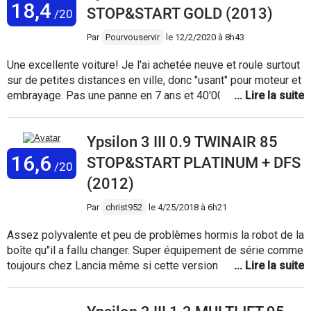
18,4
STOP&START GOLD (2013)
/20
Par
Pourvouservir
le
12/2/2020 à 8h43
Une excellente voiture! Je l'ai achetée neuve et roule surtout
sur de petites distances en ville, donc "usant" pour moteur et
embrayage. Pas une panne en 7 ans et 40'000 km (à part une
batterie à changer). Les sièges sont comme neufs. Superbe
design et fiabilité: les Mini ne peuvent pas en dire autant.
Ypsilon 3 III 0.9 TWINAIR 85
Très économique à l'entretiel, très pratique avec 4 portes.
16,6
STOP&START PLATINUM + DFS
/20
(2012)
Par
christ952
le
4/25/2018 à 6h21
Assez polyvalente et peu de problèmes hormis la robot de la
boîte qu"il a fallu changer. Super équipement de série comme
toujours chez Lancia même si cette version est un haut de
gamme ! Pas bruyante, peu répandue et donc très attrayante
! Troisième Ypsilon mais je préfère la version 3 portes