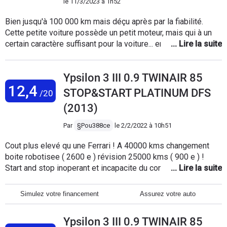
le
11/3/2023 à 1h52
Bien jusqu'à 100 000 km mais déçu après par la fiabilité.
Cette petite voiture possède un petit moteur, mais qui à un
certain caractère suffisant pour la voiture... enfin tant qu'on
roule sans la clim. Conso au SP95 à 5.6 litres en roulant cool,
mais perso je met jusqu'à 50% d'E85 sans soucis, la conso
Ypsilon 3 III 0.9 TWINAIR 85
monte à 6.4 litres. Suffisamment grande pour aller faire les
12,4
courses en famille et ranger les courses, elle tient bien la
STOP&START PLATINUM DFS
/20
route, mais est un peu ferme en suspension. Joli look,
(2013)
maniable et agile, bonne sono d'origine voilà pour le bon.
Pour le moins bon, depuis ces 100 000km, tout se dégrade
Par
§Pou388ce
le
2/2/2022 à 10h51
très vite, ce qui est très décevant pour une lancia. C'est ma
sixième lancia et la première fois que je suis déçu - voir les
Cout plus elevé qu une Ferrari ! A 40000 kms changement
section problèmes rencontrés. Là elle à 130 000 km, elle est
boite robotisee ( 2600 e ) révision 25000 kms ( 900 e ) !
passée au contrôle sans soucis, mais je pense que ça ne va
Start and stop inoperant et incapacite du concessionnaire a
pas durer
trouver la panne ( chgt batterie / Reglages moteur etc ) Sinon
bonne voiture mais cout entretien exorbitant ! A eviter le
Simulez votre financement
Assurez votre auto
modele boite auto . Soit disant les nouvelles Fiat 500 ont une
boite robotisee plus fiable ! Mais je ne tenterais plus l
Ypsilon 3 III 0.9 TWINAIR 85
experience Fiat