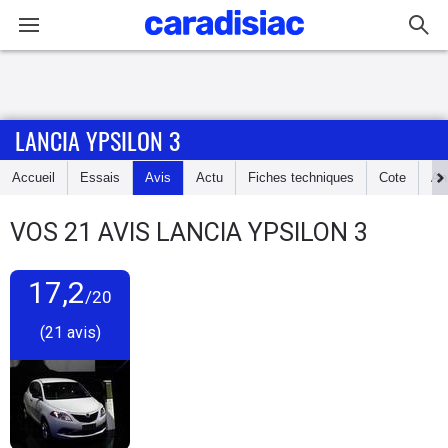
Connexion / Inscription
LANCIA YPSILON 3
Accueil
Accueil
Essais
Avis
Actu
Fiches techniques
Cote
An
Actu
VOS
21
AVIS
LANCIA YPSILON 3
Essais
17,2
Guide
/20
d'achat
(21 avis)
Electriques
Utilitaires