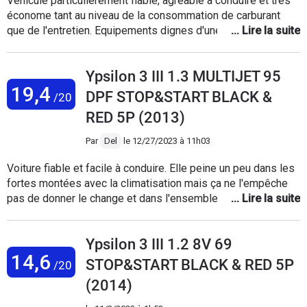
Véhicule particulièrement fiable, agréable à conduire et très
économe tant au niveau de la consommation de carburant
que de l'entretien. Equipements dignes d'une berline de luxe
(connectique bluetooth, capteurs de pluie, allumage
automatique des phares, magic parking, hill holder). Idéale
Ypsilon 3 III 1.3 MULTIJET 95
pour la ville du fait de son gabarit mais aussi pour l'autoroute
19,4
du fait de l'excellente qualité de son moteur et de sa bonne
DPF STOP&START BLACK &
/20
tenue de route. Dommage que Lancia en ait arrêté la
RED 5P (2013)
production pour la remplacer par un modèle qui se détache
moins de ses concurrentes de même taille.
Par
Del
le
12/27/2023 à 11h03
Voiture fiable et facile à conduire. Elle peine un peu dans les
fortes montées avec la climatisation mais ça ne l'empêche
pas de donner le change et dans l'ensemble je l'adore et elle
est tellement rare qu'on me reconnaît de loin. La place
passager arriere est respectable j'ai pu mettre un gros siège
Ypsilon 3 III 1.2 8V 69
bébé qui ne rentrait pas dans notre 2e voiture (pourtant plus
14,6
grande) et le coffre est grand comme celui d'une clio.
STOP&START BLACK & RED 5P
/20
(2014)