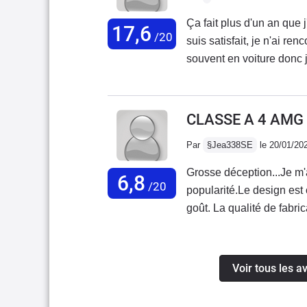
savoir pourquoi à 2 mn p
Ça fait plus d'un an que j
17,6
Est ce que Mercedes va p
/20
suis satisfait, je n'ai re
choquée de cette mésave
souvent en voiture donc
par an). J'adore son look 
voir dans un véhicule, il f
véhicule accélère fort et 
CLASSE A 4 AMG 
décélération.. Pour moi, 
Par
§Jea338SE
le 20/01/20
évoluer la mécanique, pour
Grosse déception...Je m'
6,8
/20
popularité.Le design est
goût. La qualité de fabrica
mieux. Et sur une voitur
durs dans l'habitacle ! 
pousse très fort) mais s
Voir tous les 
autant même sur piste !!! 
un bruit pour cassos qui v