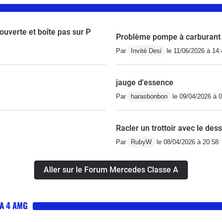
la fiabilité de la voiture (plusieurs grosses pannes). Je
on fils qui en revait mais lui et moi sommes déçus par la
ouverte et boîte pas sur P
ent offert une jaguar F type bien meilleure !
Problème pompe à carburant
Par
Invité Desi
le 11/06/2026 à 14:
jauge d'essence
Par
harasbonbon
le 09/04/2026 à 
Racler un trottoir avec le des
Par
RubyW
le 08/04/2026 à 20:58
Aller sur le Forum Mercedes Classe A
A 4 AMG