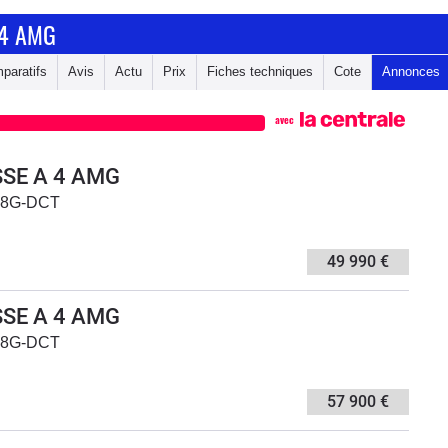
 4 AMG
paratifs
Avis
Actu
Prix
Fiches techniques
Cote
Annonces
avec
SE A 4 AMG
 8G-DCT
49 990 €
SE A 4 AMG
 8G-DCT
57 900 €