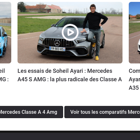
il
Les essais de Soheil Ayari : Mercedes
Comp
MG :
A45 S AMG : la plus radicale des Classe A
Ayar
A35 
s Mercedes Classe A 4 Amg
Voir tous les comparatifs Mer