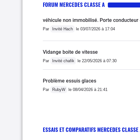
FORUM MERCEDES CLASSE A
d'amg. Vraiment déçu par 
voulais faire plaisir à m
véhicule non immobilisé. Porte conducteur 
voiture, je lui ai finalem
Par
Invité Hach
le 03/07/2026 à 17:04
Vidange boite de vitesse
Par
Invité chafik
le 22/05/2026 à 07:30
Problème essuis glaces
Par
RubyW
le 08/04/2026 à 21:41
ESSAIS ET COMPARATIFS MERCEDES CLASSE 