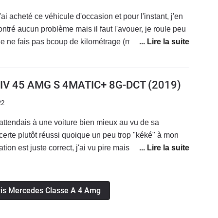
rès nous étiez 3 à perdre la vie se samedi 14/05/2023.
'ai acheté ce véhicule d'occasion et pour l'instant, j'en
rendre sa responsabilité ? Je suis tellement déçu et
ncontré aucun problème mais il faut l'avouer, je roule peu
nture. Si vous avez des réponses !!!
 je ne fais pas bcoup de kilométrage (moins de 5000km
extérieur et l'intérieur est un des plus beau que j'ai pu
ait son effet, surtout le soir qd tout est illuminé ! Le
en mode sport+, il fait de belles pétarades à la
IV 45 AMG S 4MATIC+ 8G-DCT
(2019)
la qualité est là.. A voir dans le temps comment va
22
 l'instant, je touche du bois, je n'ai rien à signaler !
attendais à une voiture bien mieux au vu de sa
 certe plutôt réussi quoique un peu trop "kéké" à mon
tion est juste correct, j'ai vu pire mais j'ai vu bien
e à + de 70 000€, on aimerait avoir moins de plastiques
Les performances sont certes assez ahurissantes (ça
ans aucune sensation. Ce n'est pas normal de s'ennuyer
avis Mercedes Classe A 4 Amg
Il y'a du bruit... Beaucoup, mais il n'est pas beau, c'est
eut dire "regardez, j'ai la thune" pas un bruit digne