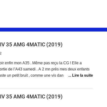
 IV 35 AMG 4MATIC
(2019)
2
ir enfin mon A35 . Même pas reçu la CG ! Elle a
sortie de l’A43 samedi . A 2 mn près mes deux enfants
uste un petit bruit , comme une vis dans le pneu , je
ression des pneus , elle est bonne . Pas un voyant
nce à ma voiture , je m’engage sur l’autoroute. Je fais 20
e, je décide de sortir et m’engage au péage . Et la la
 IV 35 AMG 4MATIC
(2019)
ommence à fumer , nous sortons de la voiture et mêle pas
 Je voudra