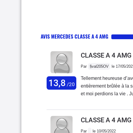
AVIS MERCEDES CLASSE A 4 AMG
CLASSE A 4 AMG
Par
§val205OV
le 17/05/202
Tellement heureuse d’avo
13,8
/20
entièrement brûlée à la 
et moi perdions la vie . J
l’arrête , je vérifie la p
d’allumer. Je fais confia
km et le bruit s’intensifi
CLASSE A 4 AMG
voiture s’arrête , elle c
Par
le 10/05/2022
2 mn après , elle s’embrase et c’est fini !! Comment est ce possible ?