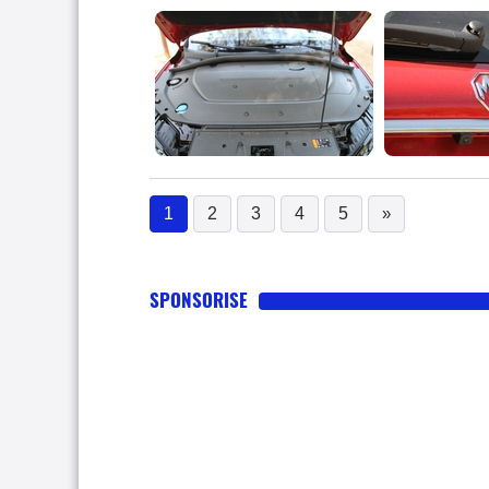
1
2
3
4
5
»
(current)
SPONSORISE