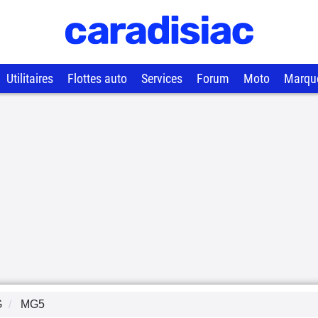
Utilitaires
Flottes auto
Services
Forum
Moto
Marqu
G
MG5