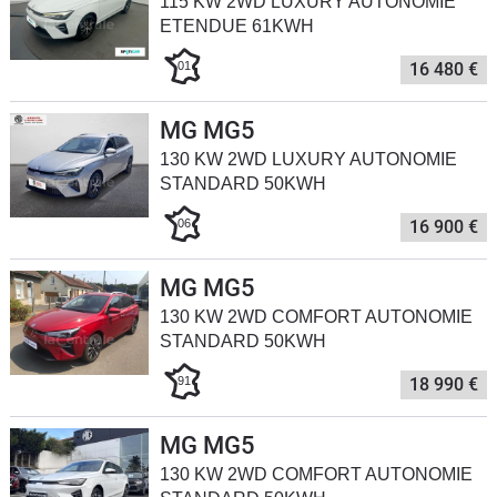
115 KW 2WD LUXURY AUTONOMIE
Flottes
ETENDUE 61KWH
Auto
01
16 480 €
Services
MG MG5
130 KW 2WD LUXURY AUTONOMIE
Forum
STANDARD 50KWH
Moto
06
16 900 €
Marques
MG MG5
130 KW 2WD COMFORT AUTONOMIE
STANDARD 50KWH
91
18 990 €
MG MG5
130 KW 2WD COMFORT AUTONOMIE