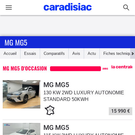
Connexion / Inscription
MG MG5
Accueil
Accueil
Essais
Comparatifs
Avis
Actu
Fiches technique
Actu
MG MG5 D'OCCASION
avec
Essais
MG MG5
Guide
130 KW 2WD LUXURY AUTONOMIE
d'achat
STANDARD 50KWH
Electriques
75
15 990 €
Utilitaires
MG MG5