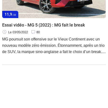
Flottes
Auto
11,9
/20
Services
Essai vidéo - MG 5 (2022) : MG fait le break
Le 03/05/2022
80
Forum
MG poursuit son offensive sur le Vieux Continent avec un
nouveau modèle zéro émission. Étonnamment, après un trio
Moto
de SUV, la marque sino-anglaise a fait le choix d’un break.
Nous en avons essayé la version dotée de la batterie la plus
Marques
imposante de 61 kWh qui anime un moteur dont la
puissance équivaut 156 ch.