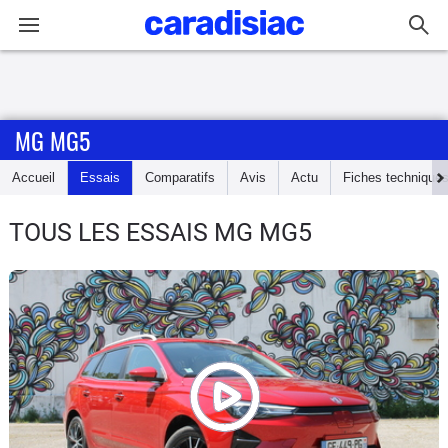
Connexion / Inscription
MG MG5
Accueil
Accueil
Essais
Comparatifs
Avis
Actu
Fiches technique
Actu
TOUS LES ESSAIS MG MG5
Essais
Guide
d'achat
Electriques
Utilitaires