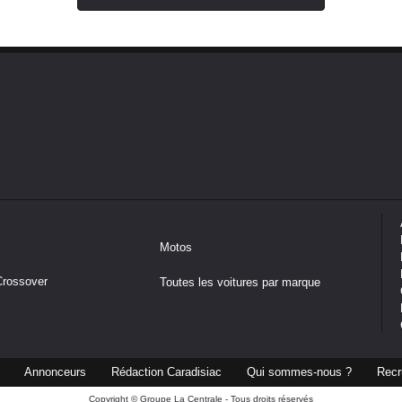
Motos
Crossover
Toutes les voitures par marque
Annonceurs
Rédaction Caradisiac
Qui sommes-nous ?
Recr
Copyright © Groupe La Centrale - Tous droits réservés