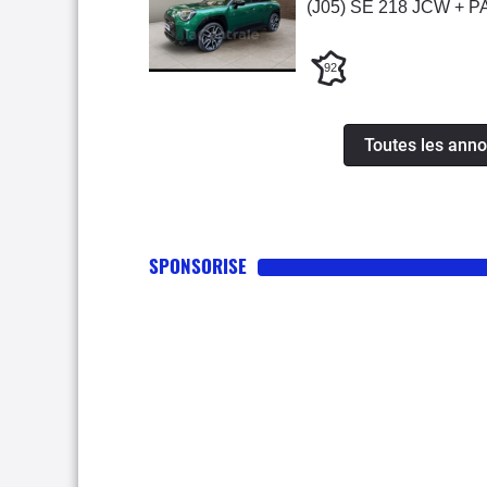
(J05) SE 218 JCW + 
92
Toutes les ann
SPONSORISE