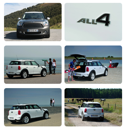
Flottes
Auto
Services
Forum
Moto
Marques