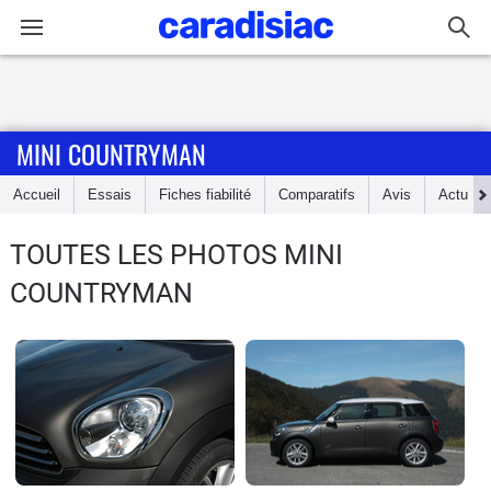
Connexion / Inscription
MINI COUNTRYMAN
Accueil
Accueil
Essais
Fiches fiabilité
Comparatifs
Avis
Actu
Actu
TOUTES LES PHOTOS MINI
Essais
COUNTRYMAN
Guide
d'achat
Electriques
Utilitaires