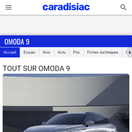
Connexion / Inscription
OMODA 9
Accueil
Accueil
Essais
Avis
Actu
Prix
Fiches techniques
Cot
Actu
TOUT SUR OMODA 9
Essais
Guide
d'achat
Electriques
Utilitaires