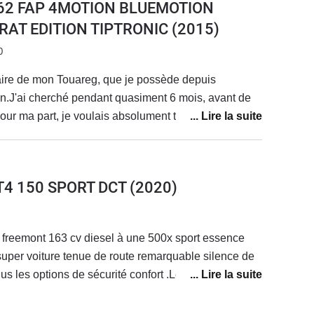
I 262 FAP 4MOTION BLUEMOTION
AT EDITION TIPTRONIC
(2015)
0
aire de mon Touareg, que je possède depuis
n.J'ai cherché pendant quasiment 6 mois, avant de
Pour ma part, je voulais absolument trouver un
avec un historique limpide.J'ai eu la chance et la
véhicule ayant uniquement appartenu à des
tré et suivi en concession VW.Mon Toutou est une
T T4 150 SPORT DCT
(2020)
 finition R-Line, blanc, équipé des jantes optionnelles
 par l'ancien propriétaire un jeu de 4 jantes en 18"
'ai acheté ce véhicule pour pouvoir tracter avec un
t freemont 163 cv diesel à une 500x sport essence
caravane pour les vacances.Que ce soit en traction
 super voiture tenue de route remarquable silence de
 excellent, surtout côté silence de fonctionnement.La
us les options de sécurité confort .Le seul vrai
re en compte, surtout pour ceux qui roulent
 c est la consommation incroyable vous tournez
ces conditions, il est fréquent de monter au dessus
es faite ce que vous voulez si vous ne faite que de l