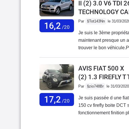
II (2) 3.0 V6 TD
TECHNOLOGY CAR
Par
§Tot143Nn
le 31/03/202
16,2
/20
Je suis le 3ème propriét
maintenant presque un a
trouver le bon véhicule.
véhicule origine France, 
patience de trouver un 
AVIS FIAT 500 X
particuliers, peu kilomé
(2) 1.3 FIREFLY 
version Carat Edition, en
en 21". (il m'a été fourni
Par
§zio748Br
le 31/03/2020
montées en pneus hiver)J
17,2
Je suis passée d une fia
maximum de confort une 
/20
150 cv firefly boite DCT
ou à vide, le confort est
fonctionnement finition pl
consommation est à prend
problème a cette voiture
beaucoup en ville. Dans 
toujours entre 9 à 10 litr