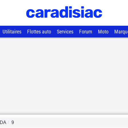
Utilitaires
Flottes auto
Services
Forum
Moto
Marqu
DA
9