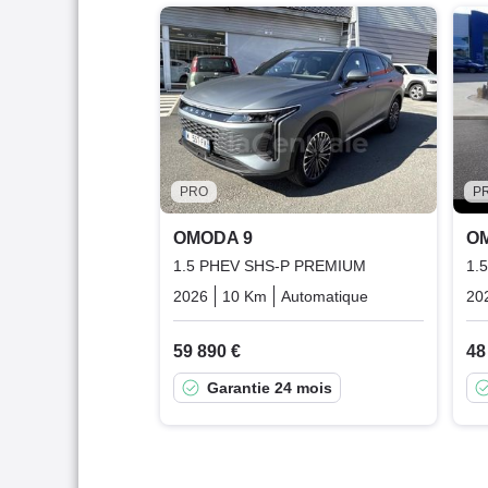
PRO
P
OMODA 9
O
1.5 PHEV SHS-P PREMIUM
1.
2026
10 Km
Automatique
Plugin_hybrid_
20
59 890 €
48
Garantie 24 mois