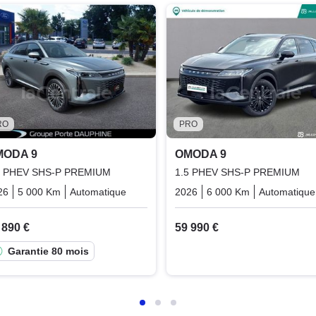
RO
PRO
MODA 9
OMODA 9
5 PHEV SHS-P PREMIUM
1.5 PHEV SHS-P PREMIUM
essence_electric
26
5 000 Km
Automatique
Plugin_hybrid_essence_electric
2026
6 000 Km
Automatique
 890 €
59 990 €
Garantie 80 mois