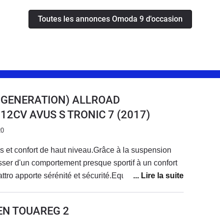
Toutes les annonces Omoda 9 d'occasion
E GENERATION) ALLROAD
18 12CV AVUS S TRONIC 7
(2017)
20
 et confort de haut niveau.Grâce à la suspension
ser d'un comportement presque sportif à un confort
tro apporte sérénité et sécurité.Equipement complet
adaptatif.Le système multimédia est un peu dépassé
donc les dernières fonctions de votre
EN TOUAREG 2
ème rencontré.