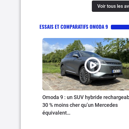
des 9l/100km.Le poids co
Voir tous les a
autoroute allor sa comme
attention, même avec 262c
8,5 a une moyenne de130
conduite sportive!!!En c
voiture .
autoroute, à vide, compte
ESSAIS ET COMPARATIFS OMODA 9
moyenne entre 10 et 11l
1500kg.Le budget de fonc
qu'en week-ends et vaca
mais peut rapidement évol
Omoda 9 : un SUV hybride rechargeab
30 % moins cher qu’un Mercedes
équivalent…