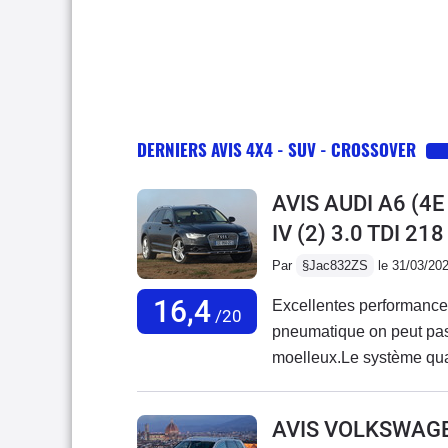
DERNIERS AVIS 4X4 - SUV - CROSSOVER
AVIS AUDI A6 (4
IV (2) 3.0 TDI 2
Par
§Jac832ZS
le 31/03/20
16,4
Excellentes performances
/20
pneumatique on peut pas
moelleux.Le système quat
sauf manque régulateur 
mais inclut Audroid auto 
AVIS VOLKSWAG
smartphone.Aucun probl