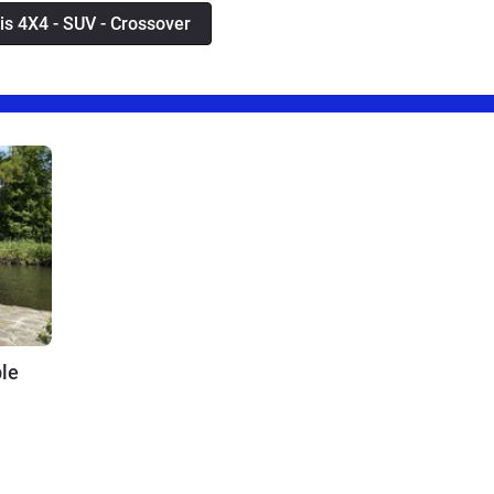
nséquent de 2150kg de la voiture se ressent,
vis 4X4 - SUV - Crossover
nce aller un petit peu mieux la on tourne dans les
v en diesel, ce n'est pas un véhicule à utiliser en
 km/h je trouve sa dommage car c'est une super
onduite hors-agglomération, grandes routes et
r moins de 8l/100km. En traction, je suis en
/100km, avec une caravane qui pèse environ
tionnement et d'entretien, pour moi qui ne roule
nces avec mon Touareg, n'est pas trop conséquent,
uer pour un utilisateur plus fréquent.
le