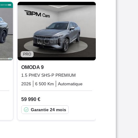
OMODA 9
1.5 PHEV SHS-
2026
500 Km
58 490 €
Garantie 24
PRO
OMODA 9
1.5 PHEV SHS-P PREMIUM
Plugin_hybrid_essence_electric
2026
6 500 Km
Automatique
Plugin_hybrid_essence_ele
59 990 €
Garantie 24 mois