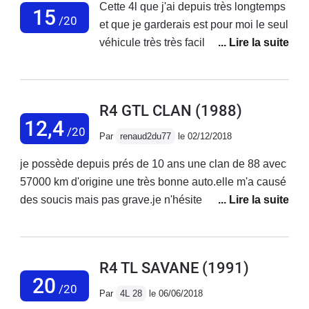
Cette 4l que j'ai depuis très longtemps
15
/20
et que je garderais est pour moi le seul
véhicule très très facile d'entretiens
pas comme les Citroën de l'époque
Son look très vintage est très
preneurSon prix est abordableSa
R4 GTL CLAN
(1988)
fiabilité est correcteElle rouille très
12,4
/20
souvent Elle ne consomme
Par
renaud2du77
le 02/12/2018
pasL'assurance est pas chèreElle
je possède depuis prés de 10 ans une clan de 88 avec
marche parfaitementLes plastique ne
57000 km d'origine une très bonne auto.elle m'a causé
casse pas pour une renaultA
des soucis mais pas grave.je n'hésite pas a prendre la
collectionner d'urgence !
route (par temps sec) elle n 'est pas ridicule dans la
circulation! ça vibre du tableau de bord ou d'ailleurs
mais quel plaisir a son bord.
R4 TL SAVANE
(1991)
20
/20
Par
4L 28
le 06/06/2018