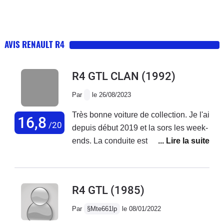
AVIS RENAULT R4
R4 GTL CLAN
(1992)
Par
le 26/08/2023
Très bonne voiture de collection. Je l'ai
16,8
/20
depuis début 2019 et la sors les week-
ends. La conduite est très agréable et
procure un retour en arrière
indéniable. J'adore ma 4L clan de
1992 avec moins de70000 kms
R4 GTL
(1985)
d'origine. Moins côtée qu'une 2cv mais
biennplus facile dans la circulation
Par
§Mte661lp
le 08/01/2022
d'aujourd'hui.