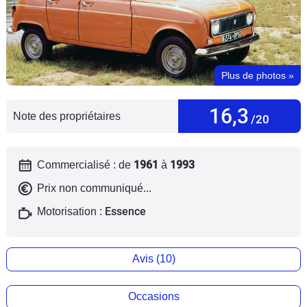
Flottes
Auto
Services
Plus de photos
»
Forum
16,3
Note des propriétaires
/20
Moto
1961
1993
Commercialisé : de
à
Marques
Prix non communiqué...
Essence
Motorisation :
Avis (10)
Occasions