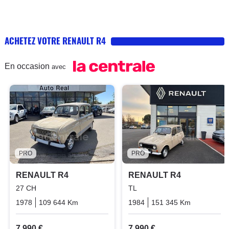
au 80 km/h qui vont ce mettre sur nos départementales
:( Longue vie avec elle et vive la 4L .
ACHETEZ VOTRE RENAULT R4
En occasion
avec
PRO
PRO
RENAULT R4
RENAULT R4
27 CH
TL
1978
109 644 Km
Manuelle
Essence
1984
151 345 Km
Manuelle
7 990 €
7 990 €