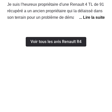
Je suis l'heureux propriétaire d'une Renault 4 TL de 91
récupéré a un ancien propriétaire qui la délaissé dans
son terrain pour un problème de démarrage, j'arrive
même pas a comprendre comment peut on délaisser
cette voiture après l'avoir conduite plusieurs années ,
de plus que sa mécanique est plutôt simple et agréable
Voir tous les avis Renault R4
pour les main des mécaniciens .Et oui, il y a la facilité
d'y mettre les mains sous le capot de celle-ci, pas
comme les récente de maintenant . Pour moi c'est un
réel plaisir de conduire cette bouille sympathique et
faire de belle ballades dans ma région du Perche
.Avant j'ai eu aussi le plaisir de lui refaire une beauté
sur sa carrosserie " rénovation " sur une déco perso,
dont je suis plutôt satisfait, j'adore la chouchouter et je
ne la quitterais pour rien au monde, même si ma
femme est un peut jalouse d'elle ;) Une voiture idéal
pour tout le monde et pour les jours a venir, je pense