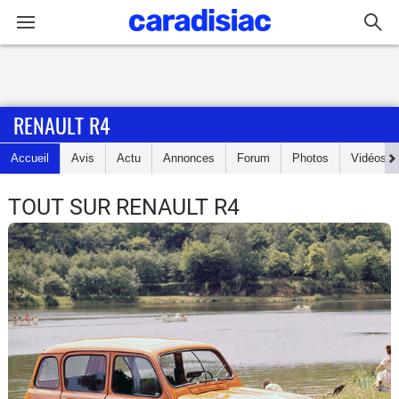
Connexion / Inscription
RENAULT R4
Accueil
Accueil
Avis
Actu
Annonces
Forum
Photos
Vidéos
Actu
TOUT SUR RENAULT R4
Essais
Guide
d'achat
Electriques
Utilitaires