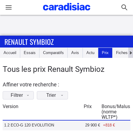
Connexion / Inscription
RENAULT SYMBIOZ
Accueil
Accueil
Essais
Comparatifs
Avis
Actu
Prix
Fiches te
Actu
Tous les prix Renault Symbioz
Essais
Affiner votre recherche :
Guide
d'achat
Filtrer
Trier
Version
Prix
Bonus/Malus
Electriques
(norme
WLTP*)
Utilitaires
1.2 ECO-G 120 EVOLUTION
29 900 €
+818 €