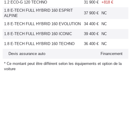
1.2 ECO-G 120 TECHNO
31 900 €
+818 €
Flottes
1.8 E-TECH FULL HYBRID 160 ESPRIT
Auto
37 900 €
NC
ALPINE
1.8 E-TECH FULL HYBRID 160 EVOLUTION
34 400 €
NC
Services
1.8 E-TECH FULL HYBRID 160 ICONIC
39 400 €
NC
Forum
1.8 E-TECH FULL HYBRID 160 TECHNO
36 400 €
NC
Devis assurance auto
Financement
Moto
* Ce montant peut être différent selon les équipements et option de la
voiture
Marques